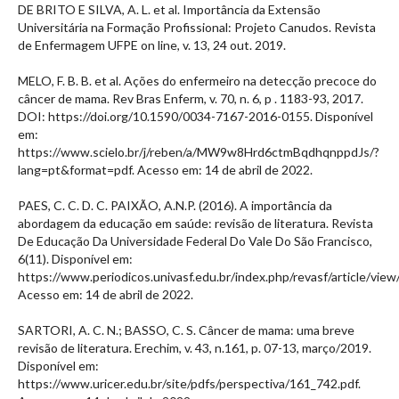
DE BRITO E SILVA, A. L. et al. Importância da Extensão
Universitária na Formação Profissional: Projeto Canudos. Revista
de Enfermagem UFPE on line, v. 13, 24 out. 2019.
MELO, F. B. B. et al. Ações do enfermeiro na detecção precoce do
câncer de mama. Rev Bras Enferm, v. 70, n. 6, p . 1183-93, 2017.
DOI: https://doi.org/10.1590/0034-7167-2016-0155. Disponível
em:
https://www.scielo.br/j/reben/a/MW9w8Hrd6ctmBqdhqnppdJs/?
lang=pt&format=pdf. Acesso em: 14 de abril de 2022.
PAES, C. C. D. C. PAIXÃO, A.N.P. (2016). A importância da
abordagem da educação em saúde: revisão de literatura. Revista
De Educação Da Universidade Federal Do Vale Do São Francisco,
6(11). Disponível em:
https://www.periodicos.univasf.edu.br/index.php/revasf/article/view
Acesso em: 14 de abril de 2022.
SARTORI, A. C. N.; BASSO, C. S. Câncer de mama: uma breve
revisão de literatura. Erechim, v. 43, n.161, p. 07-13, março/2019.
Disponível em:
https://www.uricer.edu.br/site/pdfs/perspectiva/161_742.pdf.