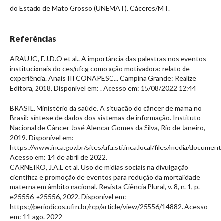
do Estado de Mato Grosso (UNEMAT). Cáceres/MT.
Referências
ARAUJO, F.J.D.O et al.. A importância das palestras nos eventos
institucionais do ces/ufcg como ação motivadora: relato de
experiência. Anais III CONAPESC... Campina Grande: Realize
Editora, 2018. Disponível em:
. Acesso em: 15/08/2022 12:44
BRASIL. Ministério da saúde. A situação do câncer de mama no
Brasil: síntese de dados dos sistemas de informação. Instituto
Nacional de Câncer José Alencar Gomes da Silva, Rio de Janeiro,
2019. Disponível em:
https://www.inca.gov.br/sites/ufu.sti.inca.local/files/media/docume
Acesso em: 14 de abril de 2022.
CARNEIRO, J.A.L et al. Uso de mídias sociais na divulgação
científica e promoção de eventos para redução da mortalidade
materna em âmbito nacional. Revista Ciência Plural, v. 8, n. 1, p.
e25556-e25556, 2022. Disponível em:
https://periodicos.ufrn.br/rcp/article/view/25556/14882. Acesso
em: 11 ago. 2022