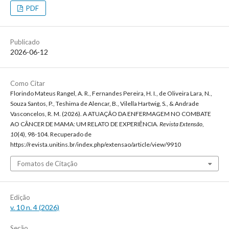
PDF
Publicado
2026-06-12
Como Citar
Florindo Mateus Rangel, A. R., Fernandes Pereira, H. I., de Oliveira Lara, N.,
Souza Santos, P., Teshima de Alencar, B., Vilella Hartwig, S., & Andrade
Vasconcelos, R. M. (2026). A ATUAÇÃO DA ENFERMAGEM NO COMBATE
AO CÂNCER DE MAMA: UM RELATO DE EXPERIÊNCIA.
Revista Extensão
,
10
(4), 98-104. Recuperado de
https://revista.unitins.br/index.php/extensao/article/view/9910
Fomatos de Citação
Edição
v. 10 n. 4 (2026)
Seção