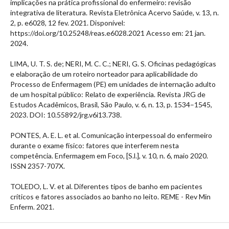
implicações na prática profissional do enfermeiro: revisão
integrativa de literatura. Revista Eletrônica Acervo Saúde, v. 13, n.
2, p. e6028, 12 fev. 2021. Disponível:
https://doi.org/10.25248/reas.e6028.2021 Acesso em: 21 jan.
2024.
LIMA, U. T. S. de; NERI, M. C. C.; NERI, G. S. Oficinas pedagógicas
e elaboração de um roteiro norteador para aplicabilidade do
Processo de Enfermagem (PE) em unidades de internação adulto
de um hospital público: Relato de experiência. Revista JRG de
Estudos Acadêmicos, Brasil, São Paulo, v. 6, n. 13, p. 1534–1545,
2023. DOI: 10.55892/jrg.v6i13.738.
PONTES, A. E. L. et al. Comunicação interpessoal do enfermeiro
durante o exame físico: fatores que interferem nesta
competência. Enfermagem em Foco, [S.l.], v. 10, n. 6, maio 2020.
ISSN 2357-707X.
TOLEDO, L. V. et al. Diferentes tipos de banho em pacientes
críticos e fatores associados ao banho no leito. REME - Rev Min
Enferm. 2021.