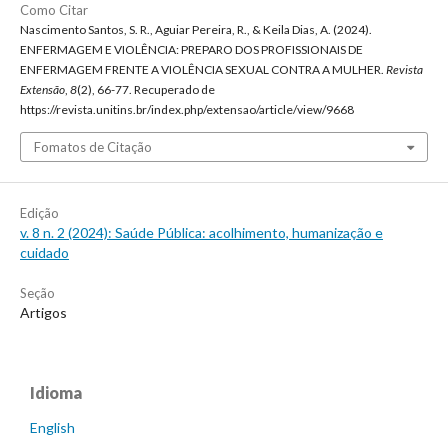
Como Citar
Nascimento Santos, S. R., Aguiar Pereira, R., & Keila Dias, A. (2024).
ENFERMAGEM E VIOLÊNCIA: PREPARO DOS PROFISSIONAIS DE
ENFERMAGEM FRENTE A VIOLÊNCIA SEXUAL CONTRA A MULHER.
Revista
Extensão
,
8
(2), 66-77. Recuperado de
https://revista.unitins.br/index.php/extensao/article/view/9668
Fomatos de Citação
Edição
v. 8 n. 2 (2024): Saúde Pública: acolhimento, humanização e
cuidado
Seção
Artigos
Idioma
English