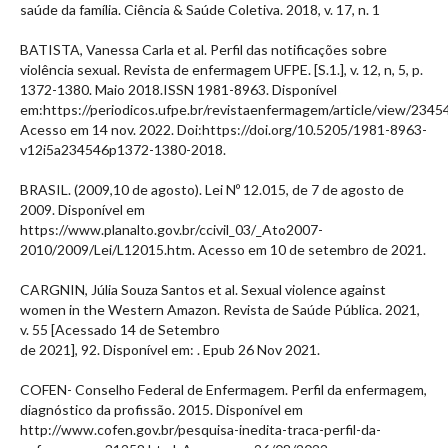
saúde da família. Ciência & Saúde Coletiva. 2018, v. 17, n. 1
BATISTA, Vanessa Carla et al. Perfil das notificações sobre
violência sexual. Revista de enfermagem UFPE. [S.1.], v. 12, n, 5, p.
1372-1380. Maio 2018.ISSN 1981-8963. Disponível
em:https://periodicos.ufpe.br/revistaenfermagem/article/view/2345
Acesso em 14 nov. 2022. Doi:https://doi.org/10.5205/1981-8963-
v12i5a234546p1372-1380-2018.
BRASIL. (2009,10 de agosto). Lei Nº 12.015, de 7 de agosto de
2009. Disponível em
https://www.planalto.gov.br/ccivil_03/_Ato2007-
2010/2009/Lei/L12015.htm. Acesso em 10 de setembro de 2021.
CARGNIN, Júlia Souza Santos et al. Sexual violence against
women in the Western Amazon. Revista de Saúde Pública. 2021,
v. 55 [Acessado 14 de Setembro
de 2021], 92. Disponível em:
. Epub 26 Nov 2021.
COFEN- Conselho Federal de Enfermagem. Perfil da enfermagem,
diagnóstico da profissão. 2015. Disponível em
http://www.cofen.gov.br/pesquisa-inedita-traca-perfil-da-