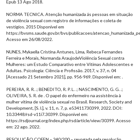
Epub 13 Ago 2018.
NORMA TECNICA. Atenção humanizada ás pessoas em situação
de violência sexual com registro de informações e coleta de
vestígios. 2015 Disponível em
https://bvsms.saude.gov.br/bvs/publicacoes/atencao_humanizada_pe
Acesso em 26/08/2022.
NUNES, Mykaella Cristina Antunes, Lima, Rebeca Fernandes
Ferreira e Morais, Normanda AraujodeViolência Sexual contra
Mulheres: um Estudo Comparativo entre Vítimas Adolescentes e
Adultas. Psicologia: Ciência e Profissão. 2017, v. 37, n. 04
[Acessado 21 Setembro 2021], pp. 956-969. Disponível em:
.
PEREIRA, R. R. .; BENEDITO, R. P. L. .; NASCIMENTO, G. G. .;
OLIVEIRA, S. R. de . O papel do enfermeiro na assistência à
mulher vítima de violência sexual no Brasil. Research, Society and
Development, [S. l.], v. 11, n. 7, p. e53411730399, 2022. DOI:
10.33448/rsd-v11i7.30399. Disponível em:
https://rsdjournal.org/index.php/rsd/article/view/30399. Acesso
em: 22 ago. 2022.
RESOLUÇÃO COFEN – 240/200 – revogada pela resolução