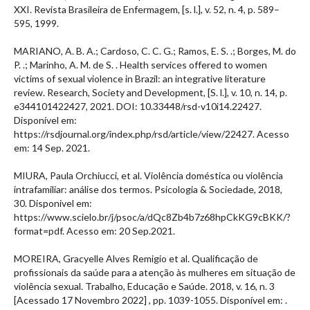
XXI. Revista Brasileira de Enfermagem, [s. l.], v. 52, n. 4, p. 589–
595, 1999.
MARIANO, A. B. A.; Cardoso, C. C. G.; Ramos, E. S. .; Borges, M. do
P. .; Marinho, A. M. de S. . Health services offered to women
victims of sexual violence in Brazil: an integrative literature
review. Research, Society and Development, [S. l.], v. 10, n. 14, p.
e344101422427, 2021. DOI: 10.33448/rsd-v10i14.22427.
Disponível em:
https://rsdjournal.org/index.php/rsd/article/view/22427. Acesso
em: 14 Sep. 2021.
MIURA, Paula Orchiucci, et al. Violência doméstica ou violência
intrafamiliar: análise dos termos. Psicologia & Sociedade, 2018,
30. Disponivel em:
https://www.scielo.br/j/psoc/a/dQc8Zb4b7z68hpCkKG9cBKK/?
format=pdf. Acesso em: 20 Sep.2021.
MOREIRA, Gracyelle Alves Remigio et al. Qualificação de
profissionais da saúde para a atenção às mulheres em situação de
violência sexual. Trabalho, Educação e Saúde. 2018, v. 16, n. 3
[Acessado 17 Novembro 2022] , pp. 1039-1055. Disponível em:
.