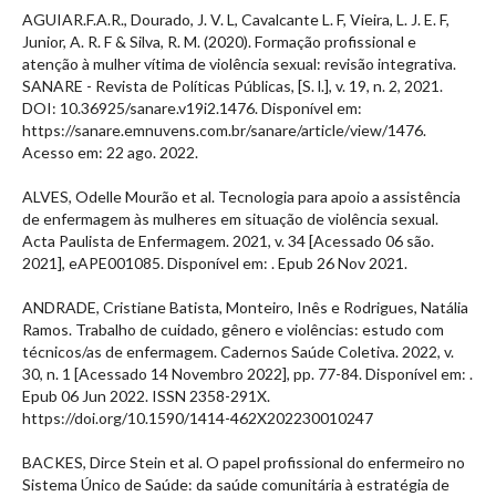
AGUIAR.F.A.R., Dourado, J. V. L, Cavalcante L. F, Vieira, L. J. E. F,
Junior, A. R. F & Silva, R. M. (2020). Formação profissional e
atenção à mulher vítima de violência sexual: revisão integrativa.
SANARE - Revista de Políticas Públicas, [S. l.], v. 19, n. 2, 2021.
DOI: 10.36925/sanare.v19i2.1476. Disponível em:
https://sanare.emnuvens.com.br/sanare/article/view/1476.
Acesso em: 22 ago. 2022.
ALVES, Odelle Mourão et al. Tecnologia para apoio a assistência
de enfermagem às mulheres em situação de violência sexual.
Acta Paulista de Enfermagem. 2021, v. 34 [Acessado 06 são.
2021], eAPE001085. Disponível em:
. Epub 26 Nov 2021.
ANDRADE, Cristiane Batista, Monteiro, Inês e Rodrigues, Natália
Ramos. Trabalho de cuidado, gênero e violências: estudo com
técnicos/as de enfermagem. Cadernos Saúde Coletiva. 2022, v.
30, n. 1 [Acessado 14 Novembro 2022], pp. 77-84. Disponível em:
.
Epub 06 Jun 2022. ISSN 2358-291X.
https://doi.org/10.1590/1414-462X202230010247
BACKES, Dirce Stein et al. O papel profissional do enfermeiro no
Sistema Único de Saúde: da saúde comunitária à estratégia de