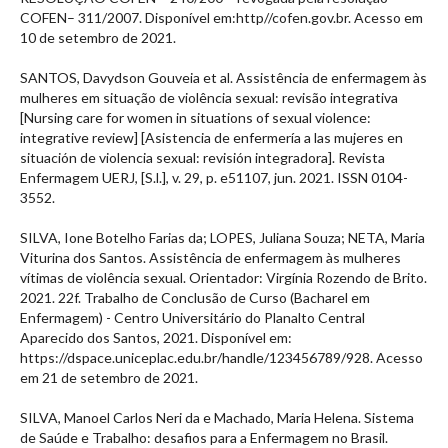
COFEN– 311/2007. Disponível em:http//cofen.gov.br. Acesso em
10 de setembro de 2021.
SANTOS, Davydson Gouveia et al. Assistência de enfermagem às
mulheres em situação de violência sexual: revisão integrativa
[Nursing care for women in situations of sexual violence:
integrative review] [Asistencia de enfermería a las mujeres en
situación de violencia sexual: revisión integradora]. Revista
Enfermagem UERJ, [S.l.], v. 29, p. e51107, jun. 2021. ISSN 0104-
3552.
SILVA, Ione Botelho Farias da; LOPES, Juliana Souza; NETA, Maria
Viturina dos Santos. Assistência de enfermagem às mulheres
vítimas de violência sexual. Orientador: Virgínia Rozendo de Brito.
2021. 22f. Trabalho de Conclusão de Curso (Bacharel em
Enfermagem) - Centro Universitário do Planalto Central
Aparecido dos Santos, 2021. Disponível em:
https://dspace.uniceplac.edu.br/handle/123456789/928. Acesso
em 21 de setembro de 2021.
SILVA, Manoel Carlos Neri da e Machado, Maria Helena. Sistema
de Saúde e Trabalho: desafios para a Enfermagem no Brasil.