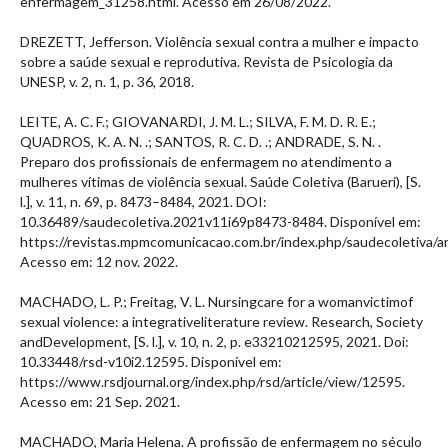
enfermagem_31258.html. Acesso em 26/08/2022.
DREZETT, Jefferson. Violência sexual contra a mulher e impacto
sobre a saúde sexual e reprodutiva. Revista de Psicologia da
UNESP, v. 2, n. 1, p. 36, 2018.
LEITE, A. C. F.; GIOVANARDI, J. M. L.; SILVA, F. M. D. R. E.;
QUADROS, K. A. N. .; SANTOS, R. C. D. .; ANDRADE, S. N. .
Preparo dos profissionais de enfermagem no atendimento a
mulheres vítimas de violência sexual. Saúde Coletiva (Barueri), [S.
l.], v. 11, n. 69, p. 8473–8484, 2021. DOI:
10.36489/saudecoletiva.2021v11i69p8473-8484. Disponível em:
https://revistas.mpmcomunicacao.com.br/index.php/saudecoletiva/ar
Acesso em: 12 nov. 2022.
MACHADO, L. P.; Freitag, V. L. Nursingcare for a womanvictimof
sexual violence: a integrativeliterature review. Research, Society
andDevelopment, [S. l.], v. 10, n. 2, p. e33210212595, 2021. Doi:
10.33448/rsd-v10i2.12595. Disponível em:
https://www.rsdjournal.org/index.php/rsd/article/view/12595.
Acesso em: 21 Sep. 2021.
MACHADO, Maria Helena. A profissão de enfermagem no século