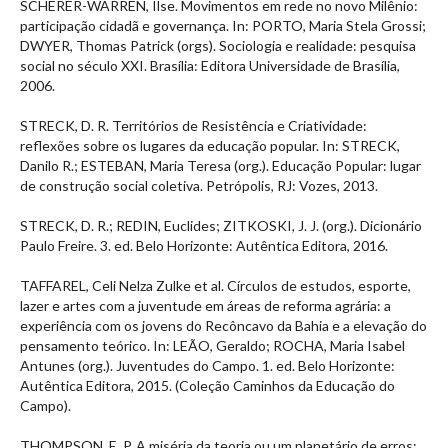
SCHERER-WARREN, Ilse. Movimentos em rede no novo Milênio:
participação cidadã e governança. In: PORTO, Maria Stela Grossi;
DWYER, Thomas Patrick (orgs). Sociologia e realidade: pesquisa
social no século XXI. Brasília: Editora Universidade de Brasília,
2006.
STRECK, D. R. Territórios de Resistência e Criatividade:
reflexões sobre os lugares da educação popular. In: STRECK,
Danilo R.; ESTEBAN, Maria Teresa (org.). Educação Popular: lugar
de construção social coletiva. Petrópolis, RJ: Vozes, 2013.
STRECK, D. R.; REDIN, Euclides; ZITKOSKI, J. J. (org.). Dicionário
Paulo Freire. 3. ed. Belo Horizonte: Autêntica Editora, 2016.
TAFFAREL, Celi Nelza Zulke et al. Círculos de estudos, esporte,
lazer e artes com a juventude em áreas de reforma agrária: a
experiência com os jovens do Recôncavo da Bahia e a elevação do
pensamento teórico. In: LEÃO, Geraldo; ROCHA, Maria Isabel
Antunes (org.). Juventudes do Campo. 1. ed. Belo Horizonte:
Autêntica Editora, 2015. (Coleção Caminhos da Educação do
Campo).
THOMPSON, E. P. A miséria da teoria ou um planetário de erros: