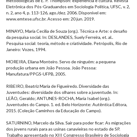
metodológicas de E. P. Thompson: experiência e cultura. Revista
Eletrônica dos Pós-Graduandos em Sociologia Política, UFSC, v. 2,
n. 2, ano 4, p. 113-126, ago./dez. 2006. Disponível em:
www.emtese.ufsc.br. Acesso em: 20 jun. 2019.
MINAYO, Maria Cecília de Souza (org.). Técnica e Arte: o desafio
da pesquisa social. In: DESLANDES, Suely Ferreira, et. al..
Pesquisa social: teoria, método e criatividade. Petrópolis, Rio de
Janeiro: Vozes, 1994.
MOREIRA, Eliana Monteiro. Servo de ninguém: a pequena
produção urbana em João Pessoa. João Pessoa:
Manufatura/PPGS-UFPB, 2005.
RIBEIRO, Beatriz Maria de Figueiredo. Diversidade das
Juventudes: diversidade dos olhares sobre a juventude. In:
LEÃO, Geraldo; ANTUNES-ROCHA, Maria Isabel (org.).
Juventudes do Campo. 1. ed. Belo Horizonte: Autêntica Editora,
2015. (Coleção Caminhos da Educação do Campo).
SATURNINO, Marcelo da Silva. Sair para poder ficar: As migrações
dos jovens rurais para as usinas canavieiras no estado de SP.
Trabalho apresentado no XIII Congresso Brasileiro de Sociologia