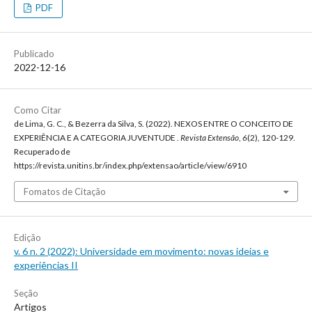
PDF
Publicado
2022-12-16
Como Citar
de Lima, G. C., & Bezerra da Silva, S. (2022). NEXOS ENTRE O CONCEITO DE
EXPERIÊNCIA E A CATEGORIA JUVENTUDE .
Revista Extensão
,
6
(2), 120-129.
Recuperado de
https://revista.unitins.br/index.php/extensao/article/view/6910
Fomatos de Citação
Edição
v. 6 n. 2 (2022): Universidade em movimento: novas ideias e
experiências II
Seção
Artigos