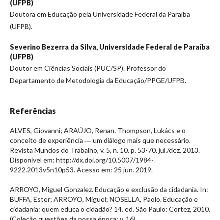
(UFPB)
Doutora em Educação pela Universidade Federal da Paraíba
(UFPB).
Severino Bezerra da Silva,
Universidade Federal de Paraíba
(UFPB)
Doutor em Ciências Sociais (PUC/SP). Professor do
Departamento de Metodologia da Educação/PPGE/UFPB.
Referências
ALVES, Giovanni; ARAÚJO, Renan. Thompson, Lukács e o
conceito de experiência ― um diálogo mais que necessário.
Revista Mundos do Trabalho, v. 5, n. 10, p. 53-70. jul./dez. 2013.
Disponível em: http://dx.doi.org/10.5007/1984-
9222.2013v5n10p53. Acesso em: 25 jun. 2019.
ARROYO, Miguel Gonzalez. Educação e exclusão da cidadania. In:
BUFFA, Ester; ARROYO, Miguel; NOSELLA, Paolo. Educação e
cidadania: quem educa o cidadão? 14. ed. São Paulo: Cortez, 2010.
(Coleção questões da nossa época; v. 16).