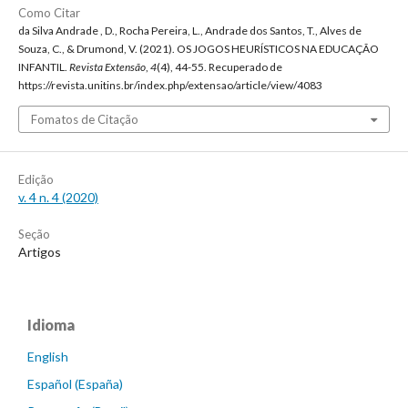
Como Citar
da Silva Andrade , D., Rocha Pereira, L., Andrade dos Santos, T., Alves de
Souza, C., & Drumond, V. (2021). OS JOGOS HEURÍSTICOS NA EDUCAÇÃO
INFANTIL.
Revista Extensão
,
4
(4), 44-55. Recuperado de
https://revista.unitins.br/index.php/extensao/article/view/4083
Fomatos de Citação
Edição
v. 4 n. 4 (2020)
Seção
Artigos
Idioma
English
Español (España)