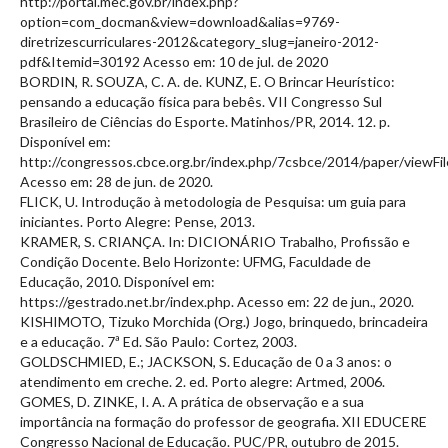
http://portal.mec.gov.br/index.php?
option=com_docman&view=download&alias=9769-
diretrizescurriculares-2012&category_slug=janeiro-2012-
pdf&Itemid=30192 Acesso em: 10 de jul. de 2020
BORDIN, R. SOUZA, C. A. de. KUNZ, E. O Brincar Heurístico:
pensando a educação física para bebês. VII Congresso Sul
Brasileiro de Ciências do Esporte. Matinhos/PR, 2014. 12. p.
Disponível em:
http://congressos.cbce.org.br/index.php/7csbce/2014/paper/viewFi
Acesso em: 28 de jun. de 2020.
FLICK, U. Introdução à metodologia de Pesquisa: um guia para
iniciantes. Porto Alegre: Pense, 2013.
KRAMER, S. CRIANÇA. In: DICIONÁRIO Trabalho, Profissão e
Condição Docente. Belo Horizonte: UFMG, Faculdade de
Educação, 2010. Disponível em:
https://gestrado.net.br/index.php. Acesso em: 22 de jun., 2020.
KISHIMOTO, Tizuko Morchida (Org.) Jogo, brinquedo, brincadeira
e a educação. 7ª Ed. São Paulo: Cortez, 2003.
GOLDSCHMIED, E.; JACKSON, S. Educação de 0 a 3 anos: o
atendimento em creche. 2. ed. Porto alegre: Artmed, 2006.
GOMES, D. ZINKE, I. A. A prática de observação e a sua
importância na formação do professor de geografia. XII EDUCERE
Congresso Nacional de Educação. PUC/PR, outubro de 2015.