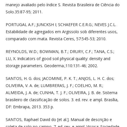
manejo avaliado pelo índice S. Revista Brasileira de Ciência do
Solo.35:87-95; 2011.
PORTUGAL A.F.; JUNCKSH I; SCHAEFER C.E.R.G.; NEVES J.C.L.
Estabilidade de agregados em Argissolo sob diferentes usos,
comparado com mata. Revista Ceres, 57:545-53; 2010.
REYNOLDS, W.D.; BOWMAN, B.T.; DRURY, C.F.; TANA, C.S.;
LU, X. Indicators of good soil physical quality: density and
storage parameters. Geoderma.;110:131-46; 2002.
SANTOS, H. G. dos; JACOMINE, P. K. T.; ANJOS, L. H. C. dos;
OLIVEIRA, V. A. de; LUMBRERAS, J. F.; COELHO, M. R.;
ALMEIDA, J. A. de; CUNHA, T. J. F.; OLIVEIRA, J. B. de. Sistema
brasileiro de classificação de solos. 3. ed. rev. e ampl. Brasília,
DF: Embrapa, 2013. 353 p.
SANTOS, Raphael David do [et al.]. Manual de descrição e
coleta de solo no campo. 7. ed. rev. e ampl. Viçosa: Sociedade