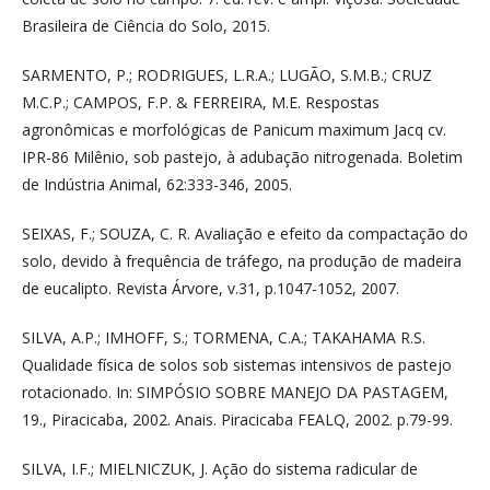
Brasileira de Ciência do Solo, 2015.
SARMENTO, P.; RODRIGUES, L.R.A.; LUGÃO, S.M.B.; CRUZ
M.C.P.; CAMPOS, F.P. & FERREIRA, M.E. Respostas
agronômicas e morfológicas de Panicum maximum Jacq cv.
IPR-86 Milênio, sob pastejo, à adubação nitrogenada. Boletim
de Indústria Animal, 62:333-346, 2005.
SEIXAS, F.; SOUZA, C. R. Avaliação e efeito da compactação do
solo, devido à frequência de tráfego, na produção de madeira
de eucalipto. Revista Árvore, v.31, p.1047-1052, 2007.
SILVA, A.P.; IMHOFF, S.; TORMENA, C.A.; TAKAHAMA R.S.
Qualidade física de solos sob sistemas intensivos de pastejo
rotacionado. In: SIMPÓSIO SOBRE MANEJO DA PASTAGEM,
19., Piracicaba, 2002. Anais. Piracicaba FEALQ, 2002. p.79-99.
SILVA, I.F.; MIELNICZUK, J. Ação do sistema radicular de