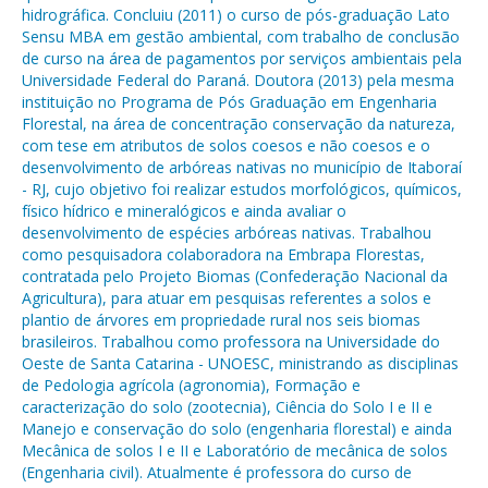
hidrográfica. Concluiu (2011) o curso de pós-graduação Lato
Sensu MBA em gestão ambiental, com trabalho de conclusão
de curso na área de pagamentos por serviços ambientais pela
Universidade Federal do Paraná. Doutora (2013) pela mesma
instituição no Programa de Pós Graduação em Engenharia
Florestal, na área de concentração conservação da natureza,
com tese em atributos de solos coesos e não coesos e o
desenvolvimento de arbóreas nativas no município de Itaboraí
- RJ, cujo objetivo foi realizar estudos morfológicos, químicos,
físico hídrico e mineralógicos e ainda avaliar o
desenvolvimento de espécies arbóreas nativas. Trabalhou
como pesquisadora colaboradora na Embrapa Florestas,
contratada pelo Projeto Biomas (Confederação Nacional da
Agricultura), para atuar em pesquisas referentes a solos e
plantio de árvores em propriedade rural nos seis biomas
brasileiros. Trabalhou como professora na Universidade do
Oeste de Santa Catarina - UNOESC, ministrando as disciplinas
de Pedologia agrícola (agronomia), Formação e
caracterização do solo (zootecnia), Ciência do Solo I e II e
Manejo e conservação do solo (engenharia florestal) e ainda
Mecânica de solos I e II e Laboratório de mecânica de solos
(Engenharia civil). Atualmente é professora do curso de