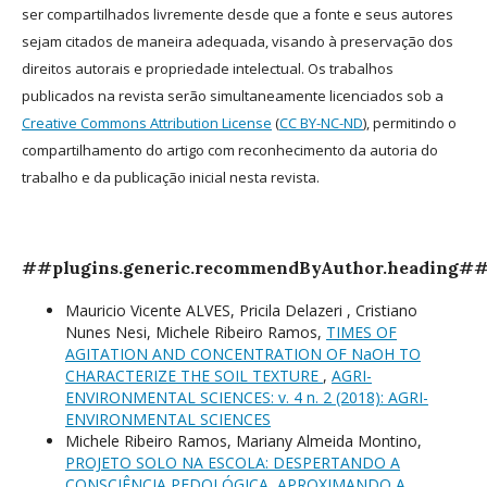
ser compartilhados livremente desde que a fonte e seus autores
sejam citados de maneira adequada, visando à preservação dos
direitos autorais e propriedade intelectual. Os trabalhos
publicados na revista serão simultaneamente licenciados sob a
Creative Commons Attribution License
(
CC BY-NC-ND
), permitindo o
compartilhamento do artigo com reconhecimento da autoria do
trabalho e da publicação inicial nesta revista.
##plugins.generic.recommendByAuthor.heading#
Mauricio Vicente ALVES, Pricila Delazeri , Cristiano
Nunes Nesi, Michele Ribeiro Ramos,
TIMES OF
AGITATION AND CONCENTRATION OF NaOH TO
CHARACTERIZE THE SOIL TEXTURE
,
AGRI-
ENVIRONMENTAL SCIENCES: v. 4 n. 2 (2018): AGRI-
ENVIRONMENTAL SCIENCES
Michele Ribeiro Ramos, Mariany Almeida Montino,
PROJETO SOLO NA ESCOLA: DESPERTANDO A
CONSCIÊNCIA PEDOLÓGICA, APROXIMANDO A