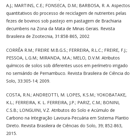
A.J.; MARTINS, C.E.; FONSECA, D.M.; BARBOSA, R. A. Aspectos
quantitativos do processo de reciclagem de nutrientes pelas
fezes de bovinos sob pastejo em pastagem de Brachiaria
decumbens na Zona da Mata de Minas Gerais. Revista
Brasileira de Zootecnia, 31:858-865, 2002
CORRÊA R.M.; FREIRE M.B.G.S.; FERREIRA, R.L.C.; FREIRE, F.J.;
PESSOA, L.G.M.; MIRANDA, M.A.; MELO, D.V.M. Atributos
químicos de solos sob diferentes usos em perímetro irrigado
no semiárido de Pernambuco. Revista Brasileira de Ciência do
Solo, 33:305-14; 2009.
COSTA, R.N.; ANDREOTTI, M. LOPES, K.S.M.; YOKOBATAKE,
K.L.; FERREIRA, K. L. FERREIRA, J.P.; PARIZ, C.M.; BONINI,
C.S.B.; LONGUINI, V.Z. Atributos do Solo e Acúmulo de
Carbono na Integração Lavoura-Pecuária em Sistema Plantio
Direto. Revista Brasileira de Ciências do Solo, 39; 852-863,
2015.