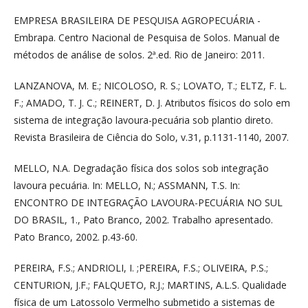
EMPRESA BRASILEIRA DE PESQUISA AGROPECUÁRIA -
Embrapa. Centro Nacional de Pesquisa de Solos. Manual de
métodos de análise de solos. 2ª.ed. Rio de Janeiro: 2011.
LANZANOVA, M. E.; NICOLOSO, R. S.; LOVATO, T.; ELTZ, F. L.
F.; AMADO, T. J. C.; REINERT, D. J. Atributos físicos do solo em
sistema de integração lavoura-pecuária sob plantio direto.
Revista Brasileira de Ciência do Solo, v.31, p.1131-1140, 2007.
MELLO, N.A. Degradação física dos solos sob integração
lavoura pecuária. In: MELLO, N.; ASSMANN, T.S. In:
ENCONTRO DE INTEGRAÇÃO LAVOURA-PECUÁRIA NO SUL
DO BRASIL, 1., Pato Branco, 2002. Trabalho apresentado.
Pato Branco, 2002. p.43-60.
PEREIRA, F.S.; ANDRIOLI, I. ;PEREIRA, F.S.; OLIVEIRA, P.S.;
CENTURION, J.F.; FALQUETO, R.J.; MARTINS, A.L.S. Qualidade
física de um Latossolo Vermelho submetido a sistemas de