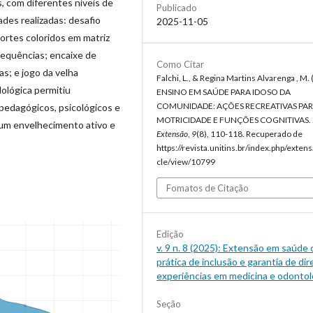
, com diferentes níveis de
Publicado
ades realizadas: desafio
2025-11-05
ortes coloridos em matriz
sequências; encaixe de
Como Citar
s; e jogo da velha
Falchi, L., & Regina Martins Alvarenga , M.
ológica permitiu
ENSINO EM SAÚDE PARA IDOSO DA
COMUNIDADE: AÇÕES RECREATIVAS PA
pedagógicos, psicológicos e
MOTRICIDADE E FUNÇÕES COGNITIVAS.
a um envelhecimento ativo e
Extensão
,
9
(8), 110-118. Recuperado de
https://revista.unitins.br/index.php/extens
cle/view/10799
Fomatos de Citação
Edição
v. 9 n. 8 (2025): Extensão em saúde
prática de inclusão e garantia de dir
experiências em medicina e odontol
Seção