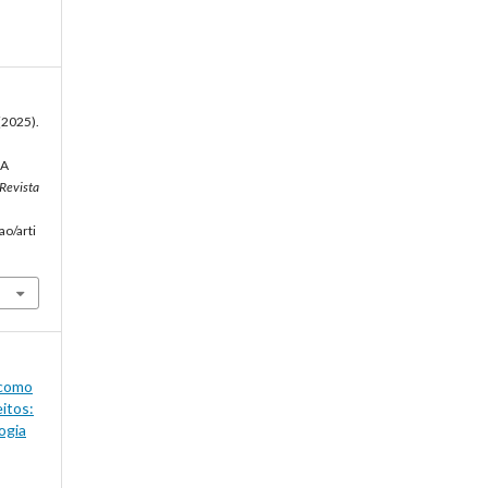
 (2025).
RA
Revista
ao/arti
 como
eitos:
ogia