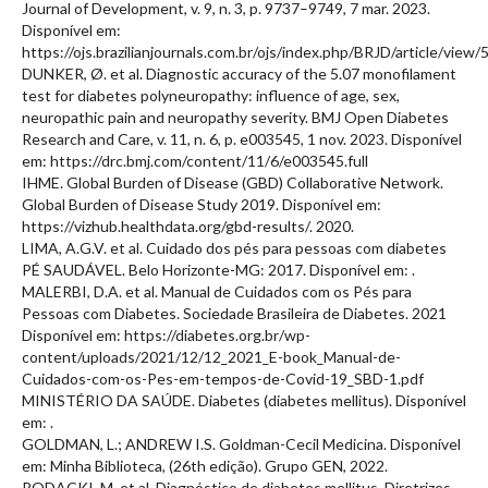
Journal of Development, v. 9, n. 3, p. 9737–9749, 7 mar. 2023.
Disponível em:
https://ojs.brazilianjournals.com.br/ojs/index.php/BRJD/article/view
DUNKER, Ø. et al. Diagnostic accuracy of the 5.07 monofilament
test for diabetes polyneuropathy: influence of age, sex,
neuropathic pain and neuropathy severity. BMJ Open Diabetes
Research and Care, v. 11, n. 6, p. e003545, 1 nov. 2023. Disponível
em: https://drc.bmj.com/content/11/6/e003545.full
IHME. Global Burden of Disease (GBD) Collaborative Network.
Global Burden of Disease Study 2019. Disponível em:
https://vizhub.healthdata.org/gbd-results/. 2020.
LIMA, A.G.V. et al. Cuidado dos pés para pessoas com diabetes
PÉ SAUDÁVEL. Belo Horizonte-MG: 2017. Disponível em:
.
MALERBI, D.A. et al. Manual de Cuidados com os Pés para
Pessoas com Diabetes. Sociedade Brasileira de Diabetes. 2021
Disponível em: https://diabetes.org.br/wp-
content/uploads/2021/12/12_2021_E-book_Manual-de-
Cuidados-com-os-Pes-em-tempos-de-Covid-19_SBD-1.pdf
MINISTÉRIO DA SAÚDE. Diabetes (diabetes mellitus). Disponível
em:
.
GOLDMAN, L.; ANDREW I.S. Goldman-Cecil Medicina. Disponível
em: Minha Biblioteca, (26th edição). Grupo GEN, 2022.
RODACKI, M. et al. Diagnóstico de diabetes mellitus. Diretrizes