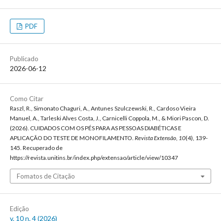
PDF
Publicado
2026-06-12
Como Citar
Raszl, R., Simonato Chaguri, A., Antunes Szulczewski, R., Cardoso Vieira
Manuel, A., Tarleski Alves Costa, J., Carnicelli Coppola, M., & Miori Pascon, D.
(2026). CUIDADOS COM OS PÉS PARA AS PESSOAS DIABÉTICAS E
APLICAÇÃO DO TESTE DE MONOFILAMENTO.
Revista Extensão
,
10
(4), 139-
145. Recuperado de
https://revista.unitins.br/index.php/extensao/article/view/10347
Fomatos de Citação
Edição
v. 10 n. 4 (2026)