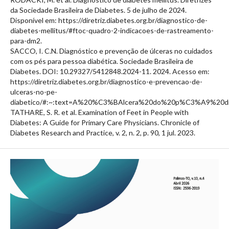
da Sociedade Brasileira de Diabetes. 5 de julho de 2024.
Disponível em: https://diretriz.diabetes.org.br/diagnostico-de-
diabetes-mellitus/#ftoc-quadro-2-indicacoes-de-rastreamento-
para-dm2.
SACCO, I. C.N. Diagnóstico e prevenção de úlceras no cuidados
com os pés para pessoa diabética. Sociedade Brasileira de
Diabetes. DOI: 10.29327/5412848.2024-11. 2024. Acesso em:
https://diretriz.diabetes.org.br/diagnostico-e-prevencao-de-
ulceras-no-pe-
diabetico/#:~:text=A%20%C3%BAlcera%20do%20p%C3%A9%20d
TATHARE, S. R. et al. Examination of Feet in People with
Diabetes: A Guide for Primary Care Physicians. Chronicle of
Diabetes Research and Practice, v. 2, n. 2, p. 90, 1 jul. 2023.