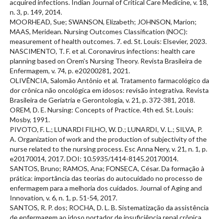
acquired infections. Indian Journal of Critical Care Medicine, v. 18,
n. 3, p. 149, 2014.
MOORHEAD, Sue; SWANSON, Elizabeth; JOHNSON, Marion;
MAAS, Meridean. Nursing Outcomes Classification (NOC):
measurement of health outcomes. 7. ed. St. Louis: Elsevier, 2023.
NASCIMENTO, T. F. et al. Coronavirus infections: health care
planning based on Orem's Nursing Theory. Revista Brasileira de
Enfermagem, v. 74, p. e20200281, 2021.
OLIVÊNCIA, Salomão Antônio et al. Tratamento farmacológico da
dor crônica não oncológica em idosos: revisão integrativa. Revista
Brasileira de Geriatria e Gerontologia, v. 21, p. 372-381, 2018.
OREM, D. E. Nursing: Concepts of Practice. 4th ed. St. Louis:
Mosby, 1991.
PIVOTO, F. L.; LUNARDI FILHO, W. D.; LUNARDI, V. L.; SILVA, P.
A. Organization of work and the production of subjectivity of the
nurse related to the nursing process. Esc Anna Nery, v. 21, n. 1, p.
e20170014, 2017. DOI: 10.5935/1414-8145.20170014.
SANTOS, Bruno; RAMOS, Ana; FONSECA, César. Da formação à
prática: importância das teorias do autocuidado no processo de
enfermagem para a melhoria dos cuidados. Journal of Aging and
Innovation, v. 6, n. 1, p. 51-54, 2017.
SANTOS, R. P. dos; ROCHA, D. L. B. Sistematização da assistência
de enfermagem ao idoso portador de insuficiência renal crônica