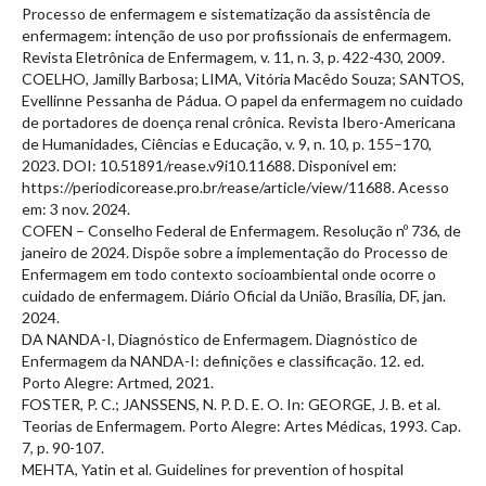
Processo de enfermagem e sistematização da assistência de
enfermagem: intenção de uso por profissionais de enfermagem.
Revista Eletrônica de Enfermagem, v. 11, n. 3, p. 422-430, 2009.
COELHO, Jamilly Barbosa; LIMA, Vitória Macêdo Souza; SANTOS,
Evellinne Pessanha de Pádua. O papel da enfermagem no cuidado
de portadores de doença renal crônica. Revista Ibero-Americana
de Humanidades, Ciências e Educação, v. 9, n. 10, p. 155–170,
2023. DOI: 10.51891/rease.v9i10.11688. Disponível em:
https://periodicorease.pro.br/rease/article/view/11688. Acesso
em: 3 nov. 2024.
COFEN – Conselho Federal de Enfermagem. Resolução nº 736, de
janeiro de 2024. Dispõe sobre a implementação do Processo de
Enfermagem em todo contexto socioambiental onde ocorre o
cuidado de enfermagem. Diário Oficial da União, Brasília, DF, jan.
2024.
DA NANDA-I, Diagnóstico de Enfermagem. Diagnóstico de
Enfermagem da NANDA-I: definições e classificação. 12. ed.
Porto Alegre: Artmed, 2021.
FOSTER, P. C.; JANSSENS, N. P. D. E. O. In: GEORGE, J. B. et al.
Teorias de Enfermagem. Porto Alegre: Artes Médicas, 1993. Cap.
7, p. 90-107.
MEHTA, Yatin et al. Guidelines for prevention of hospital