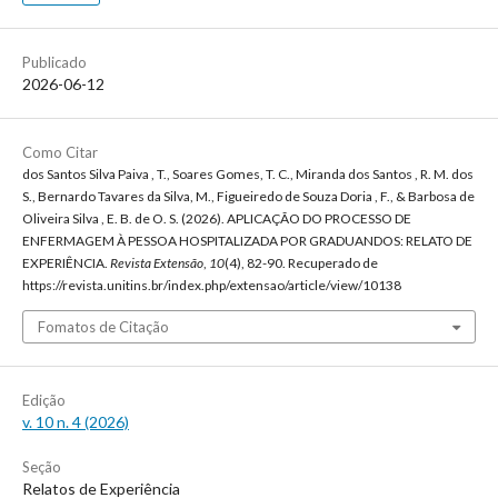
Publicado
2026-06-12
Como Citar
dos Santos Silva Paiva , T., Soares Gomes, T. C., Miranda dos Santos , R. M. dos
S., Bernardo Tavares da Silva, M., Figueiredo de Souza Doria , F., & Barbosa de
Oliveira Silva , E. B. de O. S. (2026). APLICAÇÃO DO PROCESSO DE
ENFERMAGEM À PESSOA HOSPITALIZADA POR GRADUANDOS: RELATO DE
EXPERIÊNCIA.
Revista Extensão
,
10
(4), 82-90. Recuperado de
https://revista.unitins.br/index.php/extensao/article/view/10138
Fomatos de Citação
Edição
v. 10 n. 4 (2026)
Seção
Relatos de Experiência