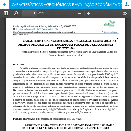
CARACTERÍSTICAS AGRONÔMICAS E AVALIAÇÃO ECONÔMICA DO MILHO SOB DOSES DE NITROGÊNIO NA FORMA DE UREIA COMUM E PELETIZADA.