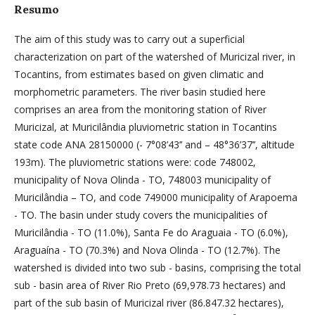
Resumo
The aim of this study was to carry out a superficial
characterization on part of the watershed of Muricizal river, in
Tocantins, from estimates based on given climatic and
morphometric parameters. The river basin studied here
comprises an area from the monitoring station of River
Muricizal, at Muricilândia pluviometric station in Tocantins
state code ANA 28150000 (- 7°08’43’’ and – 48°36’37’’, altitude
193m). The pluviometric stations were: code 748002,
municipality of Nova Olinda - TO, 748003 municipality of
Muricilândia – TO, and code 749000 municipality of Arapoema
- TO. The basin under study covers the municipalities of
Muricilândia - TO (11.0%), Santa Fe do Araguaia - TO (6.0%),
Araguaína - TO (70.3%) and Nova Olinda - TO (12.7%). The
watershed is divided into two sub - basins, comprising the total
sub - basin area of River Rio Preto (69,978.73 hectares) and
part of the sub basin of Muricizal river (86.847.32 hectares),