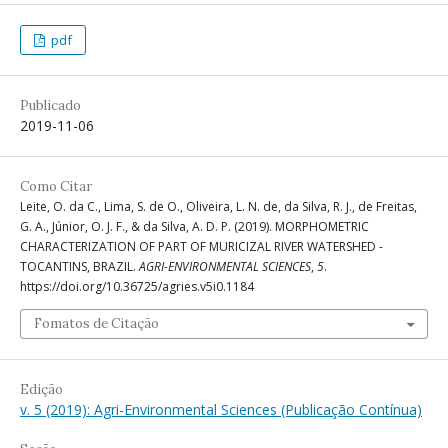
pdf
Publicado
2019-11-06
Como Citar
Leite, O. da C., Lima, S. de O., Oliveira, L. N. de, da Silva, R. J., de Freitas,
G. A., Júnior, O. J. F., & da Silva, A. D. P. (2019). MORPHOMETRIC
CHARACTERIZATION OF PART OF MURICIZAL RIVER WATERSHED -
TOCANTINS, BRAZIL.
AGRI-ENVIRONMENTAL SCIENCES
,
5
.
https://doi.org/10.36725/agries.v5i0.1184
Fomatos de Citação
Edição
v. 5 (2019): Agri-Environmental Sciences (Publicação Contínua)