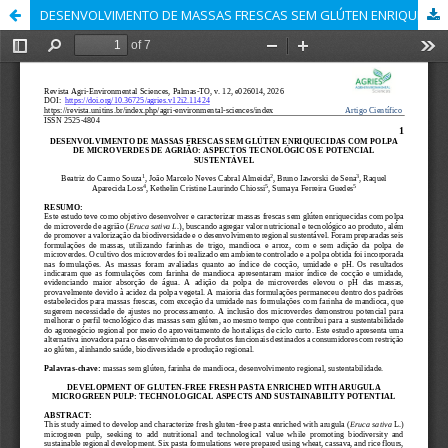
DESENVOLVIMENTO DE MASSAS FRESCAS SEM GLÚTEN ENRIQUECIDAS COM POLPA DE MICROVERDES DE AGRIÃO: ASPECTOS TECNOLÓGICOS E POTENCIAL SUSTENTÁVEL