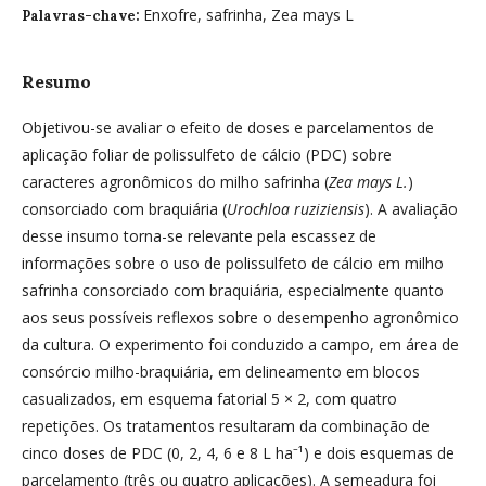
Enxofre, safrinha, Zea mays L
Palavras-chave:
Resumo
Objetivou-se avaliar o efeito de doses e parcelamentos de
aplicação foliar de polissulfeto de cálcio (PDC) sobre
caracteres agronômicos do milho safrinha (
Zea mays L.
)
consorciado com braquiária (
Urochloa ruziziensis
). A avaliação
desse insumo torna-se relevante pela escassez de
informações sobre o uso de polissulfeto de cálcio em milho
safrinha consorciado com braquiária, especialmente quanto
aos seus possíveis reflexos sobre o desempenho agronômico
da cultura. O experimento foi conduzido a campo, em área de
consórcio milho-braquiária, em delineamento em blocos
casualizados, em esquema fatorial 5 × 2, com quatro
repetições. Os tratamentos resultaram da combinação de
cinco doses de PDC (0, 2, 4, 6 e 8 L ha⁻¹) e dois esquemas de
parcelamento (três ou quatro aplicações). A semeadura foi