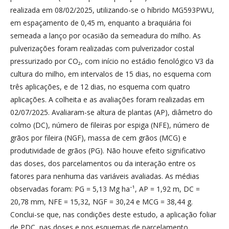
realizada em 08/02/2025, utilizando-se o híbrido MG593PWU,
em espaçamento de 0,45 m, enquanto a braquiária foi
semeada a lanço por ocasião da semeadura do milho. As
pulverizações foram realizadas com pulverizador costal
pressurizado por CO₂, com início no estádio fenológico V3 da
cultura do milho, em intervalos de 15 dias, no esquema com
três aplicações, e de 12 dias, no esquema com quatro
aplicações. A colheita e as avaliações foram realizadas em
02/07/2025. Avaliaram-se altura de plantas (AP), diâmetro do
colmo (DC), número de fileiras por espiga (NFE), número de
grãos por fileira (NGF), massa de cem grãos (MCG) e
produtividade de grãos (PG). Não houve efeito significativo
das doses, dos parcelamentos ou da interação entre os
fatores para nenhuma das variáveis avaliadas. As médias
observadas foram: PG = 5,13 Mg ha⁻¹, AP = 1,92 m, DC =
20,78 mm, NFE = 15,32, NGF = 30,24 e MCG = 38,44 g.
Conclui-se que, nas condições deste estudo, a aplicação foliar
de PDC, nas doses e nos esquemas de parcelamento