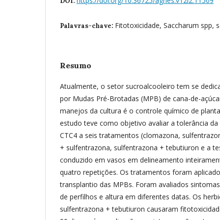
https://doi.org/10.36725/agries.v12i2.11509
DOI:
Fitotoxicidade, Saccharum spp, s
Palavras-chave:
Resumo
Atualmente, o setor sucroalcooleiro tem se dedic
por Mudas Pré-Brotadas (MPB) de cana-de-açúcar
manejos da cultura é o controle químico de plant
estudo teve como objetivo avaliar a tolerância da
CTC4 a seis tratamentos (clomazona, sulfentrazo
+ sulfentrazona, sulfentrazona + tebutiuron e a t
conduzido em vasos em delineamento inteiramen
quatro repetições. Os tratamentos foram aplicad
transplantio das MPBs. Foram avaliados sintomas
de perfilhos e altura em diferentes datas. Os herb
sulfentrazona + tebutiuron causaram fitotoxicidad