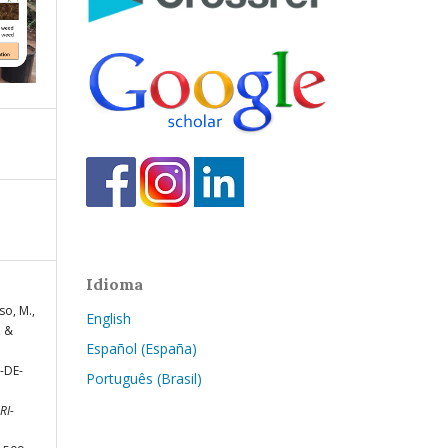
Idioma
so, M.,
English
, &
Español (España)
-DE-
Português (Brasil)
RI-