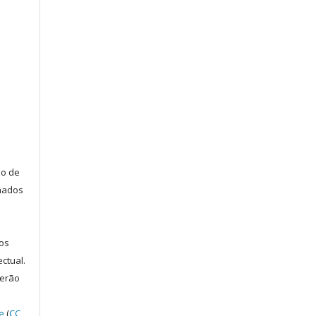
ão de
lhados
s
os
ectual.
serão
e
(
CC