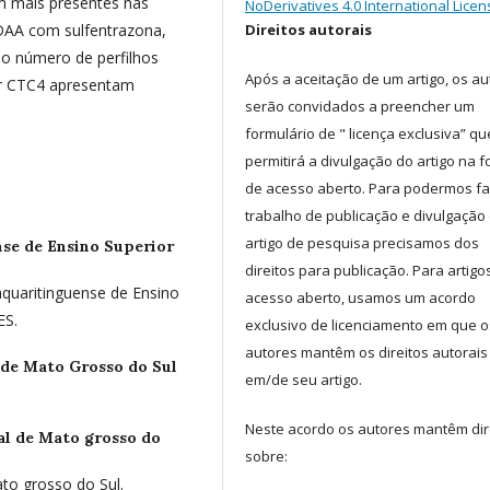
m mais presentes nas
NoDerivatives 4.0 International Licen
 DAA com sulfentrazona,
Direitos autorais
o número de perfilhos
Após a aceitação de um artigo, os au
var CTC4 apresentam
serão convidados a preencher um
formulário de " licença exclusiva” qu
permitirá a divulgação do artigo na 
de acesso aberto. Para podermos fa
trabalho de publicação e divulgação
artigo de pesquisa precisamos dos
nse de Ensino Superior
direitos para publicação. Para artigo
quaritinguense de Ensino
acesso aberto, usamos um acordo
ES.
exclusivo de licenciamento em que o
autores mantêm os direitos autorais
 de Mato Grosso do Sul
em/de seu artigo.
Neste acordo os autores mantêm dir
al de Mato grosso do
sobre:
to grosso do Sul.