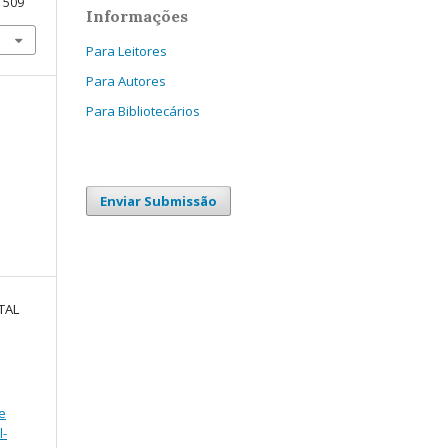
11509
Informações
Para Leitores
Para Autores
Para Bibliotecários
Enviar Submissão
TAL
e
l-