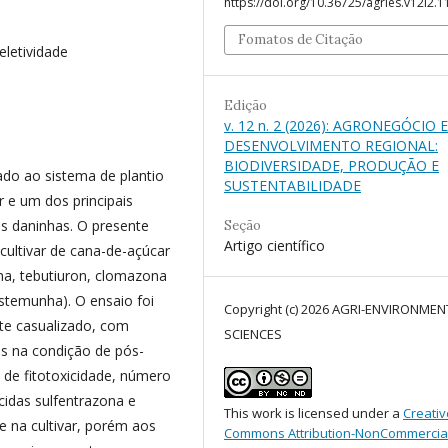
https://doi.org/10.36725/agries.v12i2.
Fomatos de Citação
eletividade
Edição
v. 12 n. 2 (2026): AGRONEGÓCIO E
DESENVOLVIMENTO REGIONAL:
BIODIVERSIDADE, PRODUÇÃO E
ado ao sistema de plantio
SUSTENTABILIDADE
 e um dos principais
as daninhas. O presente
Seção
Artigo científico
 cultivar de cana-de-açúcar
na, tebutiuron, clomazona
estemunha). O ensaio foi
Copyright (c) 2026 AGRI-ENVIRONMEN
te casualizado, com
SCIENCES
os na condição de pós-
 de fitotoxicidade, número
icidas sulfentrazona e
This work is licensed under a
Creativ
e na cultivar, porém aos
Commons Attribution-NonCommercia