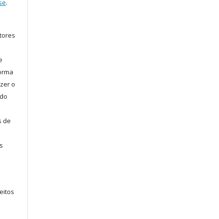
se
.
tores
e
forma
zer o
 do
s de
s
eitos