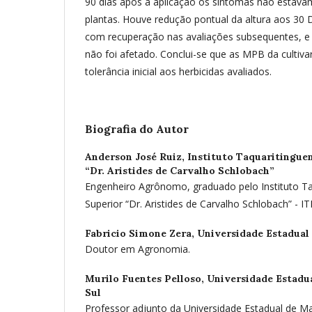
90 dias após a aplicação os sintomas não estava
plantas. Houve redução pontual da altura aos 30
com recuperação nas avaliações subsequentes, e 
não foi afetado. Conclui-se que as MPB da culti
tolerância inicial aos herbicidas avaliados.
Biografia do Autor
Anderson José Ruiz,
Instituto Taquaritingue
“Dr. Aristides de Carvalho Schlobach”
Engenheiro Agrônomo, graduado pelo Instituto Ta
Superior “Dr. Aristides de Carvalho Schlobach” - IT
Fabricio Simone Zera,
Universidade Estadual
Doutor em Agronomia.
Murilo Fuentes Pelloso,
Universidade Estadu
Sul
Professor adjunto da Universidade Estadual de Ma