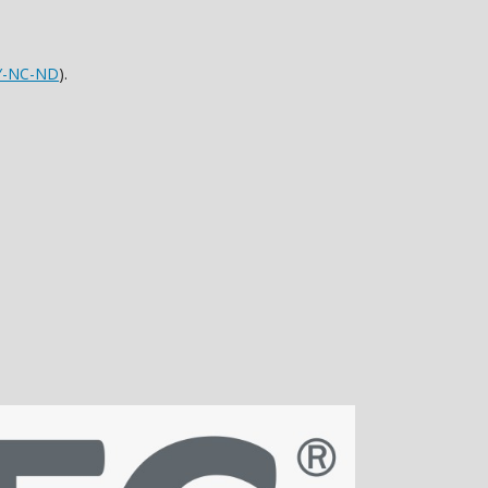
Y-NC-ND
).