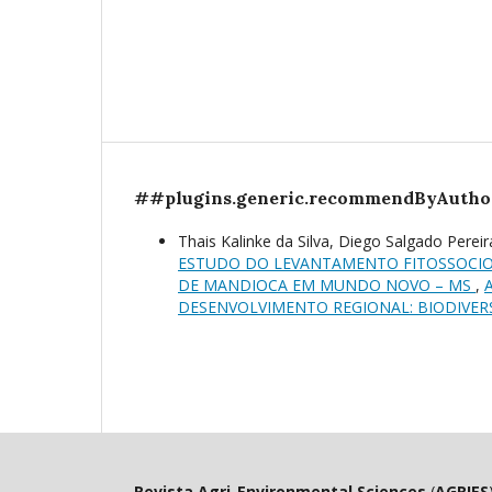
##plugins.generic.recommendByAutho
Thais Kalinke da Silva, Diego Salgado Perei
ESTUDO DO LEVANTAMENTO FITOSSOCIO
DE MANDIOCA EM MUNDO NOVO – MS
,
DESENVOLVIMENTO REGIONAL: BIODIVER
Revista Agri-Environmental Sciences
(
AGRIES