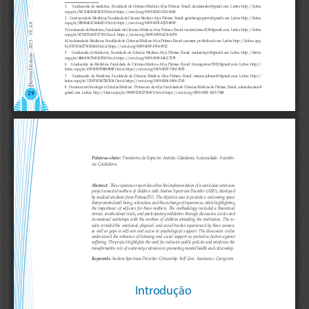
1      Graduanda de medicina, Faculdade de Ciências Médicas Afya Palmas. Email: dandamelos@gmail.com. Lattes: http://lattes.
cnpq.br/5631348204538219 Orcid: https://orcid.org/0009-0002-0326-9040 
2     Graduanda de Medicina, Faculdade de Ciência Médicas Afya Palmas. Email: garielazagogarcia@gmail.com. Lattes: http://lattes.
cnpq.br/2896840211446821 Orcid: https://orcid.org/0009-0003-4229-8829 
Revista Extensão - 2025 -  v.9, n.8
3 Graduanda de Medicina, Faculdade de Ciências Médicas Afya Palmas. Email: izadorafarias1234@gmail.com. Lattes: http://lattes.
cnpq.br/4710051645757192 Orcid:  https://orcid.org/0009-0009-6276-8078 
4 Graduanda de Medicina, Faculdade de Ciências Médicas Afya Palmas. Email: yasmim_mc@icloud.com. Lattes: http://lattes.cnpq.
br/3937614277632640 Orcid: https://orcid.org/0009-0009-1914-0912 
5     Graduanda de Medicina, Faculdade de Ciências Médicas Afya Palmas. Email: mariaritapvl@gmail.com. Lattes: http://lattes.
cnpq.br/4846196796510358 Orcid: https://orcid.org/0009-0008-5462-7278
6        Graduanda  de  Medicina,  Faculdade  de  Ciências  Médicas  Afya  Palmas.  Email:  brunagomes15021@gmail.com.  Lattes:  http://
lattes.cnpq.br/4591890558839888 Orcid: https://orcid.org/0009-0007-7060-1855 
7          Graduando  de  Medicina,  Faculdade  de  Ciências  Médicas  Afya  Palmas.  Email:  mateus.juliana41@gmail.com.  Lattes:  http://
lattes.cnpq.br/1209763547287834 Orcid: https://orcid.org/0009-0006-5496-1765 
8    Doutora em Oncologia e Ciências Médicas . Professora da Afya Faculdade de Ciências Médicas de Palmas. Email: colaresluciana@
29
gmail.com. Lattes: http://lattes.cnpq.br/0969152962702691 Orcid: https://orcid.org/0000-0002-1635-7288 
Palavras-chave: 
Transtorno do Espectro Autista. Cidadania. Autocuidado. Assistên
-
cia. Cuidadores.
Abstract:
  This experience report describes the implementation of a curricular extension 
project aimed at mothers of children with Autism Spectrum Disorder (ASD), developed 
by medical students from Palmas/TO. The objective was to provide a welcoming space 
that promoted well-being, relaxation, and the exchange of experiences, while highlighting 
the  importance  of  self-care  for  these  mothers.  The  methodology  included  a  theoretical  
review, institutional visits, and participatory validation through discussion circles and 
recreational  workshops  with  the  mothers  of  children  attending  the  institution.  The  re
-
sults  revealed  the  emotional,  physical,  and  social  burden  experienced  by  these  women,  
as  well  as  gaps  in  self-care  and  access  to  psychological  support.  The  discussion  circles  
underscored  the  relevance  of  listening  and  social  support  as  protective  factors  against  
suffering. The project highlights the need for inclusive public policies and reinforces the 
transformative role of university extension in promoting mental health and citizenship.
Keywords:
 Autism Spectrum Disorder. Citizenship. Self Care. Assistance. Caregivers.
Introdução