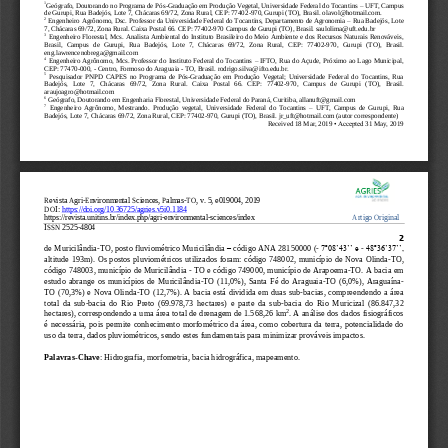
1
Geógrafo, Doutorando no Programa de Pós
-
Graduação em Produção Vegetal, Universidade Federal do Tocantins 
–
UFT, Campus 
de Gurupi, Rua 
Badejós, Lote 7, Chácaras 69/72, Zona Rural, CEP: 77402
-
970, Gurupi (TO), Brasil. 
olavol@hotmail.com
.
2
Engenheiro Agrônomo, Dsc. Professor da Universidade Federal do Tocantins, Departamento de Agronomia 
–
Rua Badejós, Lote 
7, Chácaras 69/72, Zona Rural. C
aixa Postal 66. CEP: 77402
-
970 Campus de Gurupi (TO), Brasil. saulolima@uft.edu.br
3
Engenheiro Florestal,  Mcs. Analista  Ambiental do Instituto Brasileiro do Meio Ambiente  e  dos Recursos Naturais Renováveis, 
Brasil,  Campus  de  Gurupi,  Rua  Badejós,  Lote  7,  C
hácaras  69/72,  Zona  Rural,  CEP:  77402
-
970,  Gurupi  (TO),  Brasil. 
eng.lawrencenobrega@gmail.com
4
Engenheiro Agrônomo, Mcs. Professor do Instituto Federal do Tocantins 
–
IFTO, Rua do Açude, Próximo ao Lago Municipal, 
CEP: 77470
-
000, 
-
Centro, Formoso do Arag
uaia 
-
TO, Brasil. rodrigo.silva@ifto.edu.br.
5
Pesquisador  PNPD  CAPES  no  Programa  de  Pós
-
Graduação  em  Produção  Vegetal;  Universidade  Federal  do  Tocantins,  Rua 
Badejós,   Lote   7,   Chácaras   69/72,   Zona   Rural.   Caixa   Postal   66.   CEP:   77402
-
970,   Campus   de   Gurupi   (
TO),   Brasil. 
araujoagro@hotmail.com
6
Geógrafo, Doutorando em Engenharia Florestal, Universidade Federal do Paraná, Curitiba, allanuft@gmail.com
7
–
Engenheiro  Agrônomo,  Mestrando.  Produção  vegetal,  Universidade  Federal  do  Tocantins 
UFT,  Campus  de  Gurupi, 
Rua 
Badejós, Lote 7, Chácaras 69/72, Zona Rural, CEP: 77402
-
970, Gurupi (TO), Brasil. jr_uft@hotmail.com (autor correspondente)
Received 
18
Mar
, 201
9
• Accepted 
31
May
, 201
9
Revista Agri
-
Environmental Sciences, Palmas
-
TO, v. 5, e019004, 2019
DOI: 
https://doi.org/10.36725/agries.v5i0.1184
https://revista.unitins.br/index.php/agri
-
environmental
-
sciences/index                                                    
Artigo Original
ISSN 
2525
-
4804
2
de Muricilândia
-
TO, posto fluviométrico Muricilândia 
–
código ANA 28150000 (
-
7º08‟43‟‟ e 
-
48º36‟37‟‟, 
altitude 193m). Os postos pluviométricos utilizados foram: código 748002, município de Nova 
Olinda
-
TO, 
código 748003, município de Muricilândia 
-
TO e código 749000, município de Arapoema
-
TO. A bacia em 
estudo  abrange  os  municípios  de  Muricilândia
-
TO  (11,0%),  Santa  Fé  do  Araguaia
-
TO  (6,0%),  Araguaína
-
TO  (70,3%)  e  Nova  Olinda
-
TO  (12,7%).  A  bacia  e
stá  dividida  em  duas  sub
-
bacias,  compreendendo  a  área 
total  da  sub
-
bacia  do  Rio  Preto  (69.978,73  hectares)  e  parte  da  sub
-
bacia  do  Rio  Muricizal  (86.847,32 
2
hectares), correspondendo a uma área total de drenagem de 1.568,26 km
. A análise dos dados 
fisiográficos 
é  necessária,  pois  permite  conhecimento  morfométrico  da  área,  como  cobertura  da  terra,  potencialidade  do 
uso da terra, dados pluviométricos, sendo estes fundamentais para minimizar prováveis impactos. 
Palavras
-
Chave
: 
H
idrografia
, morfometri
a, bacia hidrográfica, mapeamento.