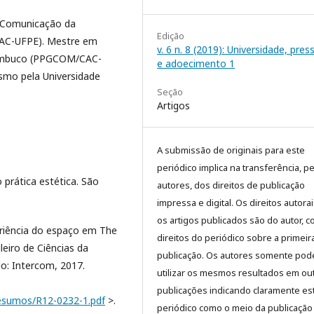
 Comunicação da
Edição
AC-UFPE). Mestre em
v. 6 n. 8 (2019): Universidade, pre
nambuco (PPGCOM/CAC-
e adoecimento 1
smo pela Universidade
Seção
.
Artigos
A submissão de originais para este
periódico implica na transferência, p
prática estética. São
autores, dos direitos de publicação
impressa e digital. Os direitos autora
os artigos publicados são do autor, 
riência do espaço em The
direitos do periódico sobre a primeir
leiro de Ciências da
publicação. Os autores somente pod
lo: Intercom, 2017.
utilizar os mesmos resultados em ou
publicações indicando claramente es
/resumos/R12-0232-1.pdf
>.
periódico como o meio da publicação