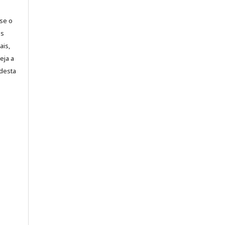
-se o
es
ais,
eja a
desta