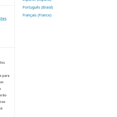
Português (Brasil)
Français (France)
ssões
elos
is para
com
a
erão
tras
te