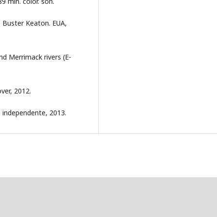
 min. color. son.
e Buster Keaton. EUA,
d Merrimack rivers (E-
over, 2012.
ão independente, 2013.