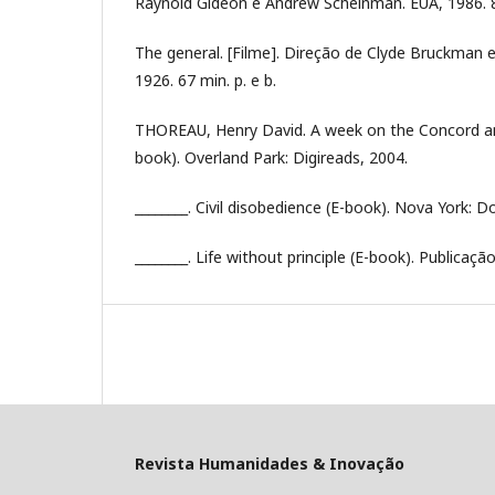
Raynold Gideon e Andrew Scheinman. EUA, 1986. 89
The general. [Filme]. Direção de Clyde Bruckman 
1926. 67 min. p. e b.
THOREAU, Henry David. A week on the Concord an
book). Overland Park: Digireads, 2004.
________. Civil disobedience (E-book). Nova York: D
________. Life without principle (E-book). Publicaç
Revista Humanidades & Inovação