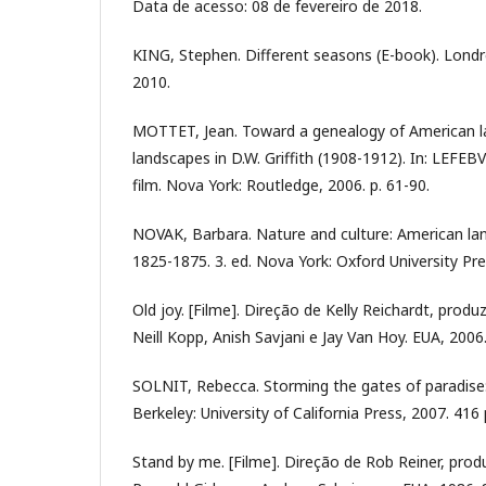
Data de acesso: 08 de fevereiro de 2018.
KING, Stephen. Different seasons (E-book). Lond
2010.
MOTTET, Jean. Toward a genealogy of American l
landscapes in D.W. Griffith (1908-1912). In: LEFE
film. Nova York: Routledge, 2006. p. 61-90.
NOVAK, Barbara. Nature and culture: American la
1825-1875. 3. ed. Nova York: Oxford University Pre
Old joy. [Filme]. Direção de Kelly Reichardt, prod
Neill Kopp, Anish Savjani e Jay Van Hoy. EUA, 2006.
SOLNIT, Rebecca. Storming the gates of paradise: 
Berkeley: University of California Press, 2007. 416 
Stand by me. [Filme]. Direção de Rob Reiner, prod