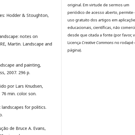
original. Em virtude de sermos um
periódico de acesso aberto, permite
res: Hodder & Stoughton,
uso gratuito dos artigos em aplicaçõ
educacionais, científicas, não comerci
desde que citada a fonte (por favor, v
andscape: notes on
Licença
Creative Commons
no rodapé 
BVRE, Martin. Landscape and
página).
ndscape and painting,
ss, 2007. 296 p.
uzido por Lars Knudsen,
 76 min. color. son.
landscapes for politics.
p.
ução de Bruce A. Evans,