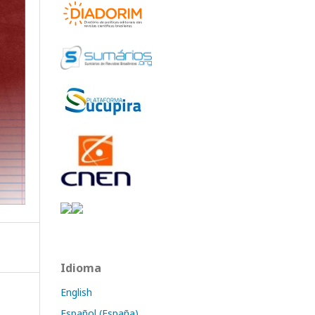
Idioma
English
Español (España)