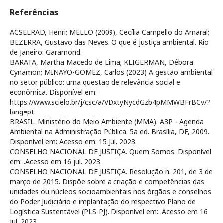
Referências
ACSELRAD, Henri; MELLO (2009), Cecília Campello do Amaral;
BEZERRA, Gustavo das Neves. O que é justiça ambiental. Rio
de Janeiro: Garamond.
BARATA, Martha Macedo de Lima; KLIGERMAN, Débora
Cynamon; MINAYO-GOMEZ, Carlos (2023) A gestão ambiental
no setor público: uma questão de relevância social e
econômica. Disponível em:
https://www.scielo.br/j/csc/a/VDxtyNycdGzb4pMMWBFrBCv/?
lang=pt
BRASIL. Ministério do Meio Ambiente (MMA). A3P - Agenda
Ambiental na Administração Pública. 5a ed. Brasília, DF, 2009.
Disponível em:
Acesso em: 15 Jul. 2023.
CONSELHO NACIONAL DE JUSTIÇA. Quem Somos. Disponível
em:
.Acesso em 16 jul. 2023.
CONSELHO NACIONAL DE JUSTIÇA. Resolução n. 201, de 3 de
março de 2015. Dispõe sobre a criação e competências das
unidades ou núcleos socioambientais nos órgãos e conselhos
do Poder Judiciário e implantação do respectivo Plano de
Logística Sustentável (PLS-PJ). Disponível em:
.Acesso em 16
jul. 2023.