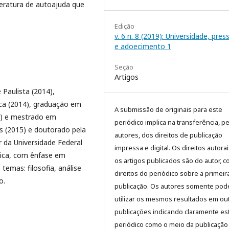
teratura de autoajuda que
Edição
v. 6 n. 8 (2019): Universidade, pre
e adoecimento 1
Seção
Artigos
 Paulista (2014),
nca (2014), graduação em
A submissão de originais para este
09) e mestrado em
periódico implica na transferência, p
os (2015) e doutorado pela
autores, dos direitos de publicação
 da Universidade Federal
impressa e digital. Os direitos autora
tica, com ênfase em
os artigos publicados são do autor, 
temas: filosofia, análise
direitos do periódico sobre a primeir
o.
publicação. Os autores somente pod
utilizar os mesmos resultados em ou
publicações indicando claramente es
periódico como o meio da publicação