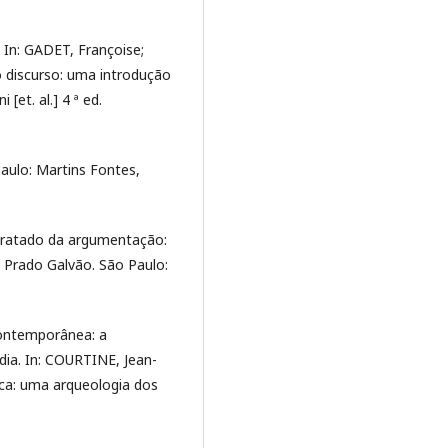
 In: GADET, Françoise;
o discurso: uma introdução
[et. al.] 4 ª ed.
Paulo: Martins Fontes,
ratado da argumentação:
a Prado Galvão. São Paulo:
contemporânea: a
ídia. In: COURTINE, Jean-
lica: uma arqueologia dos