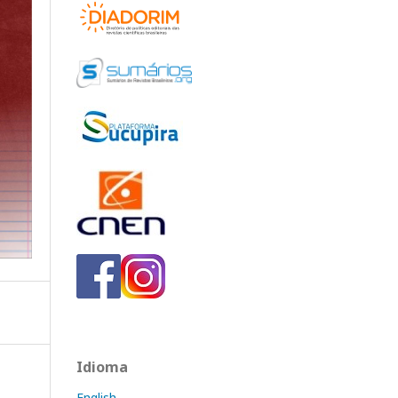
Idioma
English