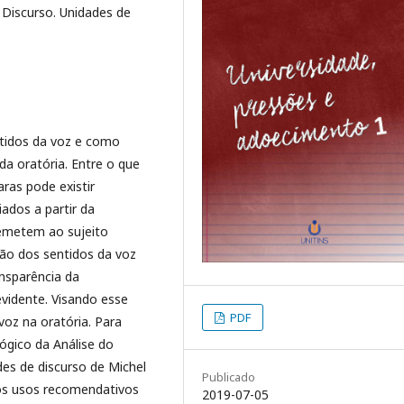
o Discurso. Unidades de
ntidos da voz e como
a oratória. Entre o que
ras pode existir
iados a partir da
remetem ao sujeito
ão dos sentidos da voz
ansparência da
evidente. Visando esse
PDF
oz na oratória. Para
gico da Análise do
es de discurso de Michel
Publicado
 os usos recomendativos
2019-07-05