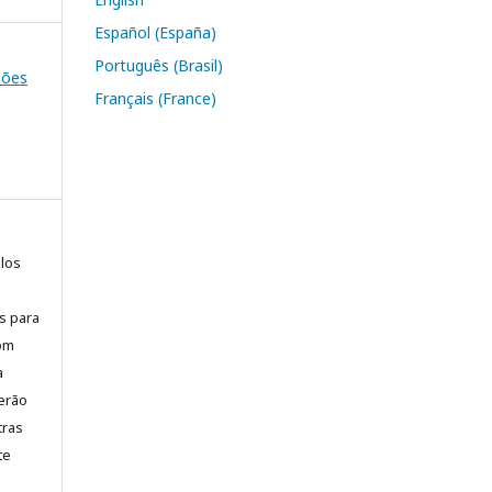
Español (España)
Português (Brasil)
ssões
Français (France)
elos
is para
com
a
erão
tras
te