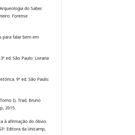
 Arqueologia do Saber.
aneiro: Forense
s para falar bem em
3ª ed. São Paulo: Livraria
tórica. 9ª ed. São Paulo:
Tomo I). Trad. Bruno
p, 2015.
ca à afirmação do óbvio.
, SP: Editora da Unicamp,