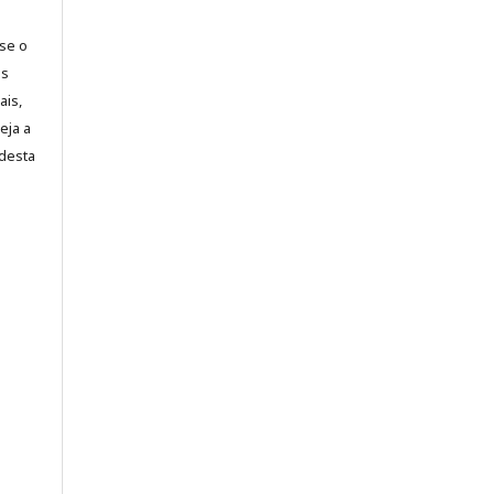
-se o
es
ais,
eja a
desta