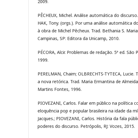
2009.
PÊCHEUX, Michel. Análise automática do discurso.
HAK, Tony. (orgs.). Por uma análise automática d
à obra de Michel Pêcheux. Trad. Bethania S. Mariani 
Campinas, SP: Editora da Unicamp, 2010.
PÉCORA, Alcir. Problemas de redação. 5ª ed. São 
1999.
PERELMAN, Chaim; OLBRECHTS-TYTECA, Lucie. T
a nova retórica. Trad. Maria Ermantina de Almeid
Martins Fontes, 1996.
PIOVEZANI, Carlos. Falar em público na política 
eloquência pop e popular brasileira na idade da m
Jacques.; PIOVEZANI, Carlos. História da fala púb
poderes do discurso. Petrópolis, RJ: Vozes, 2015.