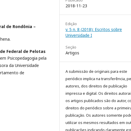
Publicado
2018-11-23
Edição
ral de Rondônia –
v. 5 n. 8 (2018): Escritos sobre
Universidade I
lhena.
Seção
de Federal de Pelotas
Artigos
 em Psicopedagogia pela
ora da Universidade
A submissão de originais para este
artamento de
periódico implica na transferência, p
autores, dos direitos de publicação
impressa e digital. Os direitos autora
os artigos publicados são do autor, 
direitos do periódico sobre a primeir
publicação. Os autores somente pod
utilizar os mesmos resultados em ou
publicações indicando claramente es