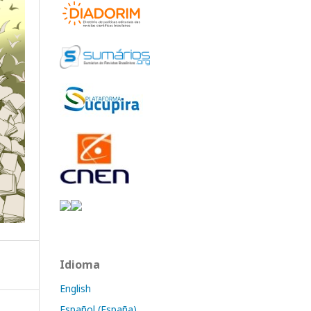
Idioma
English
Español (España)