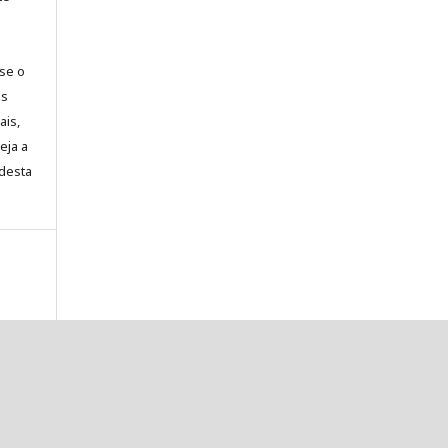
-se o
es
ais,
eja a
desta