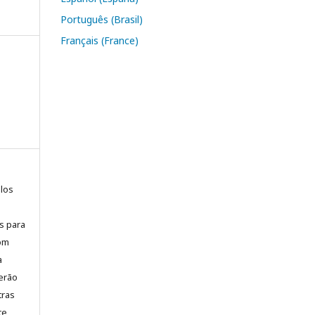
Português (Brasil)
Français (France)
elos
is para
com
a
erão
tras
te