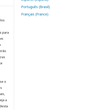
Português (Brasil)
Français (France)
elos
is para
com
a
erão
tras
te
-se o
es
ais,
eja a
desta