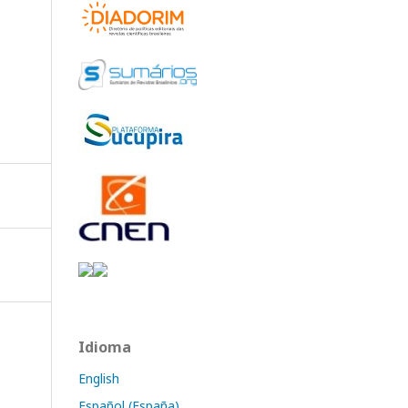
Idioma
English
Español (España)