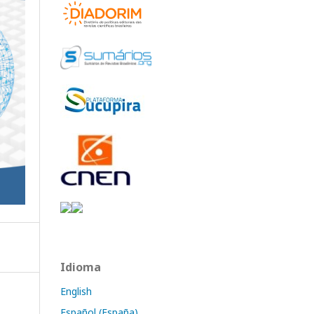
Idioma
English
Español (España)