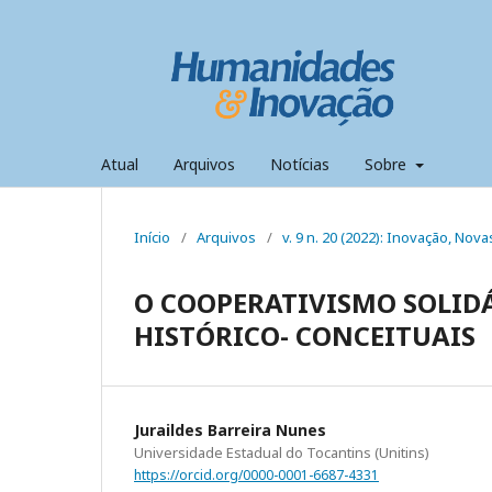
Atual
Arquivos
Notícias
Sobre
Início
/
Arquivos
/
v. 9 n. 20 (2022): Inovação, Nov
O COOPERATIVISMO SOLID
HISTÓRICO- CONCEITUAIS
Juraildes Barreira Nunes
Universidade Estadual do Tocantins (Unitins)
https://orcid.org/0000-0001-6687-4331