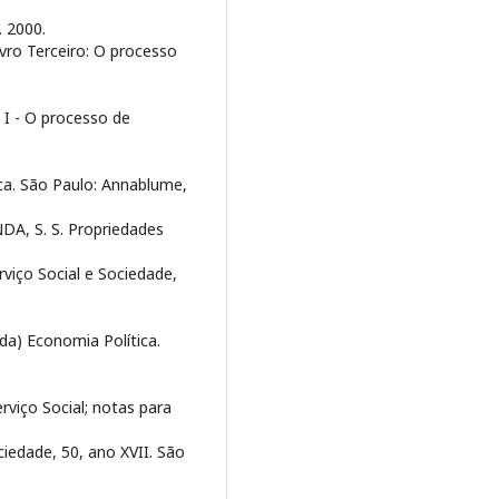
. 2000.
ivro Terceiro: O processo
ro I - O processo de
ca. São Paulo: Annablume,
NDA, S. S. Propriedades
rviço Social e Sociedade,
da) Economia Política.
viço Social; notas para
ciedade, 50, ano XVII. São