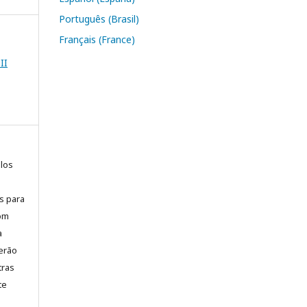
Português (Brasil)
Français (France)
II
elos
is para
com
a
erão
tras
te