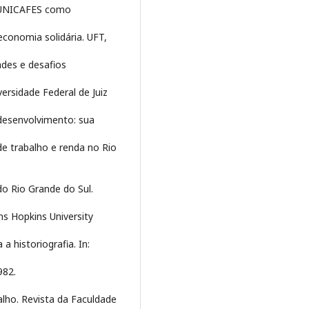
a UNICAFES como
 economia solidária. UFT,
dades e desafios
versidade Federal de Juiz
desenvolvimento: sua
de trabalho e renda no Rio
 do Rio Grande do Sul.
ns Hopkins University
 historiografia. In:
982.
alho. Revista da Faculdade