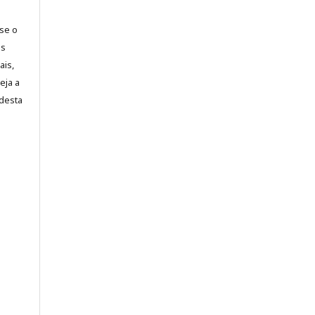
-se o
es
ais,
eja a
desta