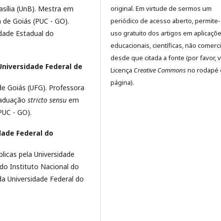
asília (UnB). Mestra em
original. Em virtude de sermos um
ca de Goiás (PUC - GO).
periódico de acesso aberto, permite
idade Estadual do
uso gratuito dos artigos em aplicaçõ
educacionais, científicas, não comerci
desde que citada a fonte (por favor, v
Universidade Federal de
Licença
Creative Commons
no rodapé 
página).
e Goiás (UFG). Professora
raduação
stricto sensu
em
PUC - GO).
dade Federal do
icas pela Universidade
 do Instituto Nacional do
da Universidade Federal do