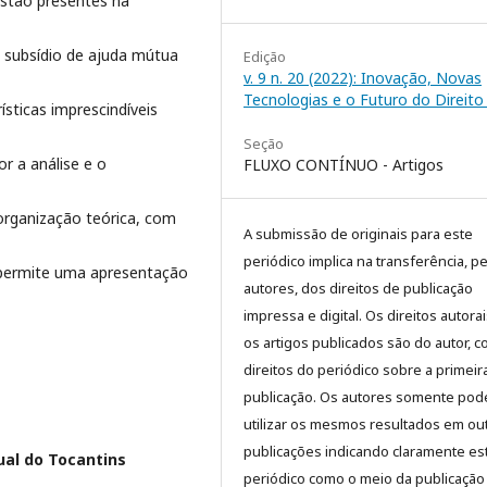
estão presentes na
 subsídio de ajuda mútua
Edição
v. 9 n. 20 (2022): Inovação, Novas
Tecnologias e o Futuro do Direito 
sticas imprescindíveis
Seção
or a análise e o
FLUXO CONTÍNUO - Artigos
organização teórica, com
A submissão de originais para este
periódico implica na transferência, p
s, permite uma apresentação
autores, dos direitos de publicação
impressa e digital. Os direitos autora
os artigos publicados são do autor, 
direitos do periódico sobre a primeir
publicação. Os autores somente pod
utilizar os mesmos resultados em ou
publicações indicando claramente es
ual do Tocantins
periódico como o meio da publicação