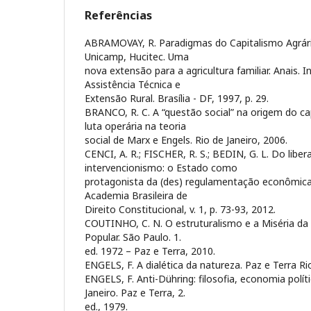
Referências
ABRAMOVAY, R. Paradigmas do Capitalismo Agrár
Unicamp, Hucitec. Uma
nova extensão para a agricultura familiar. Anais. 
Assistência Técnica e
Extensão Rural. Brasília - DF, 1997, p. 29.
BRANCO, R. C. A “questão social” na origem do ca
luta operária na teoria
social de Marx e Engels. Rio de Janeiro, 2006.
CENCI, A. R.; FISCHER, R. S.; BEDIN, G. L. Do libe
intervencionismo: o Estado como
protagonista da (des) regulamentação econômica.
Academia Brasileira de
Direito Constitucional, v. 1, p. 73-93, 2012.
COUTINHO, C. N. O estruturalismo e a Miséria da
Popular. São Paulo. 1.
ed. 1972 – Paz e Terra, 2010.
ENGELS, F. A dialética da natureza. Paz e Terra Ri
ENGELS, F. Anti-Dühring: filosofia, economia políti
Janeiro. Paz e Terra, 2.
ed., 1979.