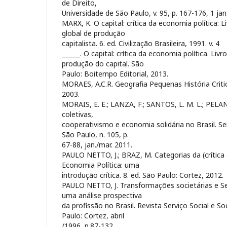
de Direito,
Universidade de São Paulo, v. 95, p. 167-176, 1 jan
MARX, K. O capital: crítica da economia política: L
global de produção
capitalista. 6. ed. Civilização Brasileira, 1991. v. 4
______. O capital: crítica da economia política. Liv
produção do capital. São
Paulo: Boitempo Editorial, 2013.
MORAES, A.C.R. Geografia Pequenas História Criti
2003.
MORAIS, E. E.; LANZA, F.; SANTOS, L. M. L.; PELA
coletivas,
cooperativismo e economia solidária no Brasil. Se
São Paulo, n. 105, p.
67-88, jan./mar. 2011.
PAULO NETTO, J.; BRAZ, M. Categorias da (crítica 
Economia Política: uma
introdução crítica. 8. ed. São Paulo: Cortez, 2012.
PAULO NETTO, J. Transformações societárias e Ser
uma análise prospectiva
da profissão no Brasil. Revista Serviço Social e So
Paulo: Cortez, abril
/1996, p.87-132.