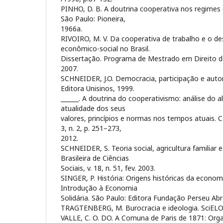
PINHO, D. B. A doutrina cooperativa nos regimes ca
São Paulo: Pioneira,
1966a.
RIVOIRO, M. V. Da cooperativa de trabalho e o d
econômico-social no Brasil.
Dissertação. Programa de Mestrado em Direito da
2007.
SCHNEIDER, J.O. Democracia, participação e auto
Editora Unisinos, 1999.
______. A doutrina do cooperativismo: análise do a
atualidade dos seus
valores, princípios e normas nos tempos atuais. C
3, n. 2, p. 251–273,
2012.
SCHNEIDER, S. Teoria social, agricultura familiar e 
Brasileira de Ciências
Sociais, v. 18, n. 51, fev. 2003.
SINGER, P. História: Origens históricas da economia
Introdução à Economia
Solidária. São Paulo: Editora Fundação Perseu Ab
TRAGTENBERG, M. Burocracia e ideologia. SciELO
VALLE, C. O. DO. A Comuna de Paris de 1871: Orga