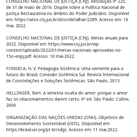
CONSELHO NACIONAL DE JUSTIÇA (CNJ). Resolução nº 225,
de 31 de maio de 2016. Dispõe sobre a Política Nacional de
Justiça Restaurativa no âmbito do Poder Judiciário. Disponível
em: https://atos.cnj.jus.br/atos/detalhar/2289. Acesso em: 10
mai. 2022.
CONSELHO NACIONAL DE JUSTIÇA (CNJ). Metas anuais para
2022. Disponível em: https://www.cnj.jus.br/wp-
content/uploads/2022/01/metas-nacionais-aprovadas-no-
15o-enpj.pdf. Acesso: 10 mai.2022.
FONSECA, H. V. Pedagogia Sistêmica: Uma semente para o
futuro do Brasil. Conexão Sistêmica Sul. Revista Internacional
de Constelações e Soluções Sistêmicas. São Paulo, 2013.
HELLINGER, Bert. A simetria oculta do amor: porque o amor
faz os relacionamentos darem certo. 6ª ed. São Paulo: Cultrix,
2006.
ORGANIZAÇÃO DAS NAÇÕES UNIDAS (ONU). Objetivos de
Desenvolvimento Sustentável (ODS). Disponível em:
https://brasil.un.org/pt-br/sdgs. Acesso em: 11 mai.2022.