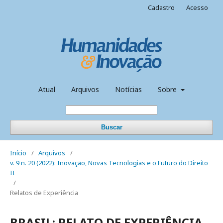
Cadastro
Acesso
Atual
Arquivos
Notícias
Sobre
Buscar
Início
/
Arquivos
/
v. 9 n. 20 (2022): Inovação, Novas Tecnologias e o Futuro do Direito
II
/
Relatos de Experiência
BRASIL: RELATO DE EXPERIÊNCIA