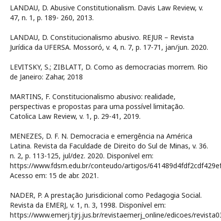
LANDAU, D. Abusive Constitutionalism. Davis Law Review, v.
47, n. 1, p. 189- 260, 2013.
LANDAU, D. Constitucionalismo abusivo. REJUR – Revista
Jurídica da UFERSA. Mossoró, v. 4, n. 7, p. 17-71, jan/jun. 2020.
LEVITSKY, S.; ZIBLATT, D. Como as democracias morrem. Rio
de Janeiro: Zahar, 2018
MARTINS, F. Constitucionalismo abusivo: realidade,
perspectivas e propostas para uma possível limitação.
Catolica Law Review, v. 1, p. 29-41, 2019.
MENEZES, D. F. N. Democracia e emergência na América
Latina. Revista da Faculdade de Direito do Sul de Minas, v. 36.
n. 2, p. 113-125, jul/dez. 2020. Disponível em:
https://www.fdsm.edu.br/conteudo/artigos/641489d4fdf2cdf429e
Acesso em: 15 de abr. 2021.
NADER, P. A prestação Jurisdicional como Pedagogia Social.
Revista da EMERJ, v. 1, n. 3, 1998. Disponível em:
https://www.emerj.tjrj.jus.br/revistaemerj_online/edicoes/revista0