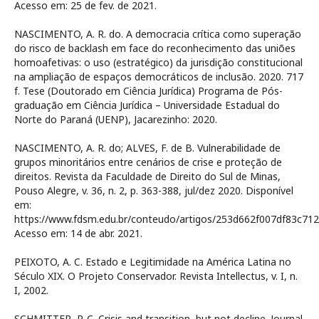
Acesso em: 25 de fev. de 2021.
NASCIMENTO, A. R. do. A democracia crítica como superação
do risco de backlash em face do reconhecimento das uniões
homoafetivas: o uso (estratégico) da jurisdição constitucional
na ampliação de espaços democráticos de inclusão. 2020. 717
f. Tese (Doutorado em Ciência Jurídica) Programa de Pós-
graduação em Ciência Jurídica – Universidade Estadual do
Norte do Paraná (UENP), Jacarezinho: 2020.
NASCIMENTO, A. R. do; ALVES, F. de B. Vulnerabilidade de
grupos minoritários entre cenários de crise e proteção de
direitos. Revista da Faculdade de Direito do Sul de Minas,
Pouso Alegre, v. 36, n. 2, p. 363-388, jul/dez 2020. Disponível
em:
https://www.fdsm.edu.br/conteudo/artigos/253d662f007df83c71
Acesso em: 14 de abr. 2021.
PEIXOTO, A. C. Estado e Legitimidade na América Latina no
Século XIX. O Projeto Conservador. Revista Intellectus, v. I, n.
I, 2002.
SCHMITTER, P. C. Crisis and transition, but not decline. Journal