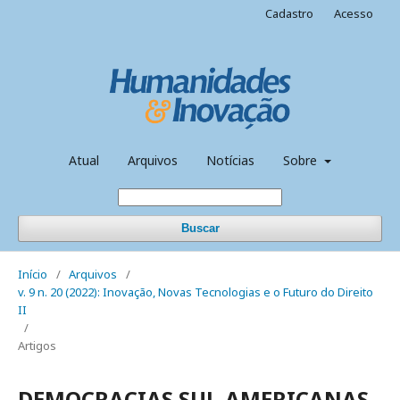
Cadastro
Acesso
Atual
Arquivos
Notícias
Sobre
Buscar
Início
/
Arquivos
/
v. 9 n. 20 (2022): Inovação, Novas Tecnologias e o Futuro do Direito
II
/
Artigos
DEMOCRACIAS SUL-AMERICANAS