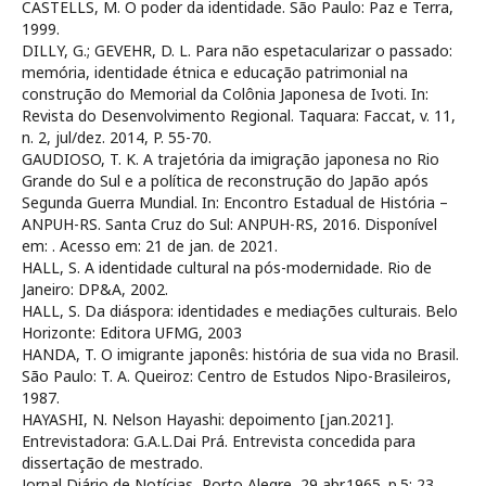
CASTELLS, M. O poder da identidade. São Paulo: Paz e Terra,
1999.
DILLY, G.; GEVEHR, D. L. Para não espetacularizar o passado:
memória, identidade étnica e educação patrimonial na
construção do Memorial da Colônia Japonesa de Ivoti. In:
Revista do Desenvolvimento Regional. Taquara: Faccat, v. 11,
n. 2, jul/dez. 2014, P. 55-70.
GAUDIOSO, T. K. A trajetória da imigração japonesa no Rio
Grande do Sul e a política de reconstrução do Japão após
Segunda Guerra Mundial. In: Encontro Estadual de História –
ANPUH-RS. Santa Cruz do Sul: ANPUH-RS, 2016. Disponível
em:
. Acesso em: 21 de jan. de 2021.
HALL, S. A identidade cultural na pós-modernidade. Rio de
Janeiro: DP&A, 2002.
HALL, S. Da diáspora: identidades e mediações culturais. Belo
Horizonte: Editora UFMG, 2003
HANDA, T. O imigrante japonês: história de sua vida no Brasil.
São Paulo: T. A. Queiroz: Centro de Estudos Nipo-Brasileiros,
1987.
HAYASHI, N. Nelson Hayashi: depoimento [jan.2021].
Entrevistadora: G.A.L.Dai Prá. Entrevista concedida para
dissertação de mestrado.
Jornal Diário de Notícias, Porto Alegre, 29 abr.1965. p.5; 23