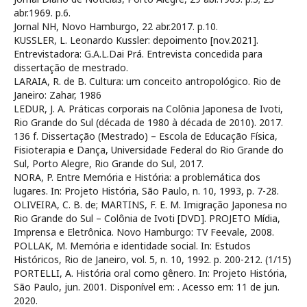
abr.1969. p.6.
Jornal NH, Novo Hamburgo, 22 abr.2017. p.10.
KUSSLER, L. Leonardo Kussler: depoimento [nov.2021].
Entrevistadora: G.A.L.Dai Prá. Entrevista concedida para
dissertação de mestrado.
LARAIA, R. de B. Cultura: um conceito antropológico. Rio de
Janeiro: Zahar, 1986
LEDUR, J. A. Práticas corporais na Colônia Japonesa de Ivoti,
Rio Grande do Sul (década de 1980 à década de 2010). 2017.
136 f. Dissertação (Mestrado) – Escola de Educação Física,
Fisioterapia e Dança, Universidade Federal do Rio Grande do
Sul, Porto Alegre, Rio Grande do Sul, 2017.
NORA, P. Entre Memória e História: a problemática dos
lugares. In: Projeto História, São Paulo, n. 10, 1993, p. 7-28.
OLIVEIRA, C. B. de; MARTINS, F. E. M. Imigração Japonesa no
Rio Grande do Sul – Colônia de Ivoti [DVD]. PROJETO Mídia,
Imprensa e Eletrônica. Novo Hamburgo: TV Feevale, 2008.
POLLAK, M. Memória e identidade social. In: Estudos
Históricos, Rio de Janeiro, vol. 5, n. 10, 1992. p. 200-212. (1/15)
PORTELLI, A. História oral como gênero. In: Projeto História,
São Paulo, jun. 2001. Disponível em:
. Acesso em: 11 de jun.
2020.