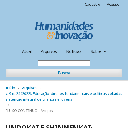
Cadastro
Acesso
Atual
Arquivos
Notícias
Sobre
Buscar
Início
/
Arquivos
/
v. 9 n. 24 (2022): Educação, direitos fundamentais e políticas voltadas
à atenção integral de crianças e jovens
/
FLUXO CONTÍNUO - Artigos
UNDOKAI E SHINNENKAI: