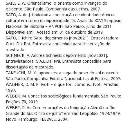
SAID, E. W. Orientalismo: o oriente como invenção do
ocidente. São Paulo: Companhia das Letras, 2007.
SATO, A. de J. Undokai: a construção de identidade étnico-
cultural em torno da niponicidade. In: Anais do XXVI Simpósio
Nacional de História – ANPUH. São Paulo, julho de 2011.
Disponível em:
. Acesso em: 01 de outubro de 2019.
SATO, I. Ichiro Sato: depoimento [nov.2021]. Entrevistadora:
G.A.L.Dai Prá. Entrevista concedida para dissertação de
mestrado.
SCHNECK, A. Andrea Schneck: depoimento [nov.2021].
Entrevistadora: G.A.L.Dai Prá. Entrevista concedida para
dissertação de mestrado.
TAKEUCHI, M. Y. Japoneses: a saga do povo do sol nascente.
São Paulo: Companhia Editora Nacional: Lazuli Editora, 2007.
WAGNER, D. M. K. Ivoti – o que foi... como é... Ivoti: Amstad,
1997.
WEBER, M. Conceitos sociológicos fundamentais. São Paulo:
Edições 70, 2019.
WEBER, R. As Comemorações da Imigração Alemã no Rio
Grande do Sul: O "25 de julho" em São Leopoldo. 1924/1949.
Novo Hamburgo: FEEVALE, 2004.