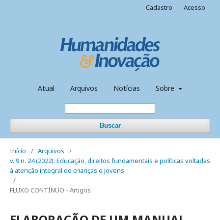
Cadastro
Acesso
Atual
Arquivos
Notícias
Sobre
Buscar
Início
/
Arquivos
/
v. 9 n. 24 (2022): Educação, direitos fundamentais e políticas voltadas
à atenção integral de crianças e jovens
/
FLUXO CONTÍNUO - Artigos
ELABORAÇÃO DE UM MANUAL