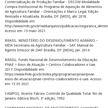
Comercialização de Produção Familiar - DECOM Modalidade
Compra Institucional do Programa de Aquisição de Alimentos
da Agricultura Familiar – Orientações e Marco Legal. Edição
Revisada e Atualizada. Brasília, DF: [MDS], abr. 2018.
Disponibilidade em:
http://www.mds.gov.br/webarquivos/publicacao/seguranca_ali
Acesso em: 13 maio 2021.
BRASIL. MINISTÉRIO DO DESENVOLFIMENTO AGRÁRIO –
MDA Secretaria da Agricultura Familiar – SAF. Manual do
Agente Emissor de DAP. Brasília, DF: [MDA], Jan. 2014.
BRASIL. Fundo Nacional de Desenvolvimento da Educação.
PNAE > Eixos de Atuação > Centros Colaboradores e Uae.
2017. Disponibilidade em:
https://www.fnde.gov.br/index.php/programas/pnae/pnae-
eixos-de-atuacao/pnae-centros-colaboradores-e-uae. Acesso
em: 15 05 2021.
CAMPOS, Vicente Falconi. Controle da Qualidade Total. Rio de
Janeiro: Editora Bloch, 3ª edição, 1992
COMPANHIA NACIONAL DE ABASTECIMENTO. Compêndio