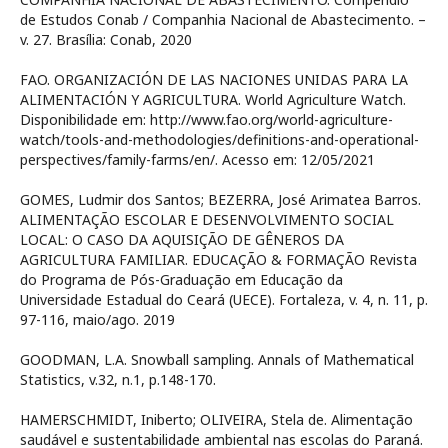
de Estudos Conab / Companhia Nacional de Abastecimento. –
v. 27. Brasília: Conab, 2020
FAO. ORGANIZACIÓN DE LAS NACIONES UNIDAS PARA LA
ALIMENTACIÓN Y AGRICULTURA. World Agriculture Watch.
Disponibilidade em: http://www.fao.org/world-agriculture-
watch/tools-and-methodologies/definitions-and-operational-
perspectives/family-farms/en/. Acesso em: 12/05/2021
GOMES, Ludmir dos Santos; BEZERRA, José Arimatea Barros.
ALIMENTAÇÃO ESCOLAR E DESENVOLVIMENTO SOCIAL
LOCAL: O CASO DA AQUISIÇÃO DE GÊNEROS DA
AGRICULTURA FAMILIAR. EDUCAÇÃO & FORMAÇÃO Revista
do Programa de Pós-Graduação em Educação da
Universidade Estadual do Ceará (UECE). Fortaleza, v. 4, n. 11, p.
97-116, maio/ago. 2019
GOODMAN, L.A. Snowball sampling. Annals of Mathematical
Statistics, v.32, n.1, p.148-170.
HAMERSCHMIDT, Iniberto; OLIVEIRA, Stela de. Alimentação
saudável e sustentabilidade ambiental nas escolas do Paraná.