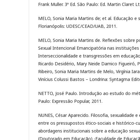
Frank Muller. 3ª Ed. São Paulo: Ed. Martin Claret L
MELO, Sonia Maria Martins de; et al. Educação e s
Florianópolis: UDESC/CEAD/UAB, 2011.
MELO, Sonia Maria Martins de. Reflexões sobre p
Sexual Intencional Emancipatória nas instituições 
Interseccionalidade e transgressões em educação
Ricardo Desidério, Mary Neide Damico Figueiró, 
Ribeiro, Sonia Maria Martins de Melo, Virgínia Iar
Vinícius Colussi Bastos – Londrina: Syntagma Edit
NETTO, José Paulo. Introdução ao estudo do méto
Paulo: Expressão Popular, 2011.
NUNES, César Aparecido. Filosofia, sexualidade e
entre os pressupostos ético-sociais e histórico-c
abordagens institucionais sobre a educação sexual
(Doutorado em Educação) -Faculdade de Educação