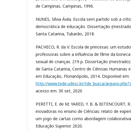
de Campinas, Campinas, 1996.
NUNES, Sílvia Ávila. Escola sem partido sob a crít
democrática de educação. Dissertação (mestrado)
Santa Catarina, Tubarão, 2018.
PACHECO, R. da V. Escola de princesas: um estu
professoras sobre a influência de filme da bonec
sexual de crianças. 219 p. Dissertação (mestrado)
de Santa Catarina, Centro de Ciências Humanas 
em Educação, Florianópolis, 2014. Disponível em:
http://www.tede.udesc.br/tde_busca/arquivo.php
acesso em: 30 set, 2020
PERETTI, E. de M; YARED, Y. B. & BITENCOURT, R.
inovadoras no ensino de Ciências: relato de exper
um jogo de cartas como abordagem colaborativa. 
Educação Superior. 2020.