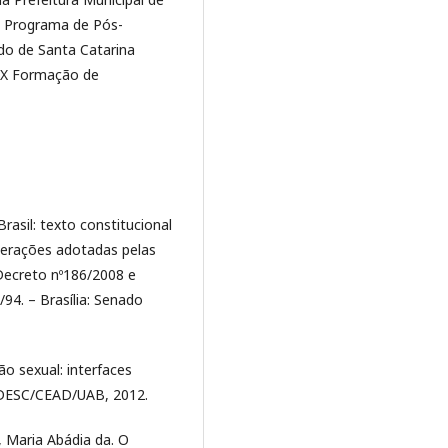
o Programa de Pós-
do de Santa Catarina
EX Formação de
rasil: texto constitucional
terações adotadas pelas
Decreto nº186/2008 e
94. – Brasília: Senado
o sexual: interfaces
 UDESC/CEAD/UAB, 2012.
, Maria Abádia da. O