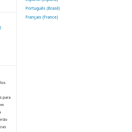
Português (Brasil)
Français (France)
e
elos
is para
com
a
erão
tras