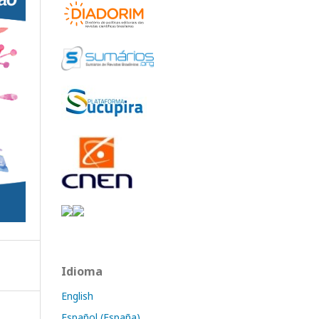
Idioma
English
Español (España)