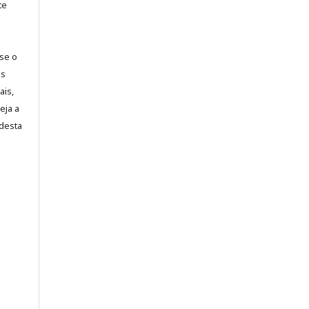
te
-se o
es
ais,
eja a
desta