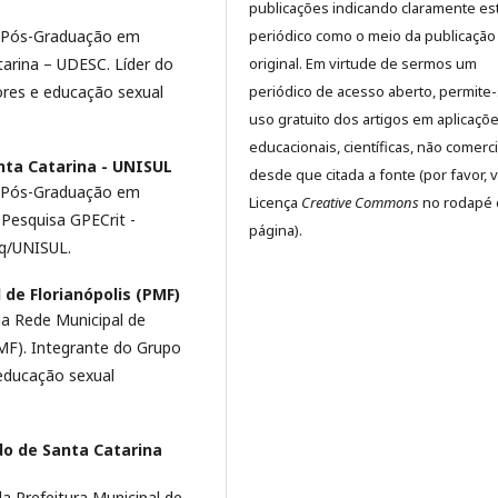
publicações indicando claramente es
periódico como o meio da publicação
 Pós-Graduação em
original. Em virtude de sermos um
arina – UDESC. Líder do
periódico de acesso aberto, permite
res e educação sexual
uso gratuito dos artigos em aplicaçõ
educacionais, científicas, não comerci
nta Catarina - UNISUL
desde que citada a fonte (por favor, v
 Pós-Graduação em
Licença
Creative Commons
no rodapé 
Pesquisa GPECrit -
página).
q/UNISUL.
 de Florianópolis (PMF)
a Rede Municipal de
PMF). Integrante do Grupo
educação sexual
do de Santa Catarina
a Prefeitura Municipal de