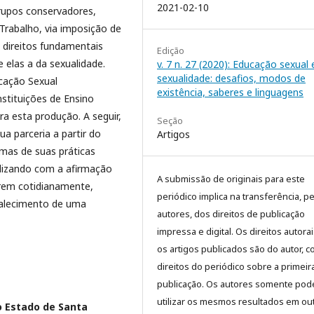
2021-02-10
rupos conservadores,
 Trabalho, via imposição de
 direitos fundamentais
Edição
 elas a da sexualidade.
v. 7 n. 27 (2020): Educação sexual 
sexualidade: desafios, modos de
cação Sexual
existência, saberes e linguagens
stituições de Ensino
ra esta produção. A seguir,
Seção
 parceria a partir do
Artigos
umas de suas práticas
alizando com a afirmação
A submissão de originais para este
irem cotidianamente,
periódico implica na transferência, p
talecimento de uma
autores, dos direitos de publicação
impressa e digital. Os direitos autora
os artigos publicados são do autor, 
direitos do periódico sobre a primeir
publicação. Os autores somente pod
utilizar os mesmos resultados em ou
o Estado de Santa