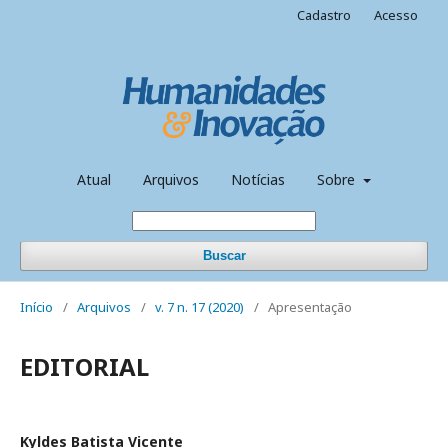
Cadastro
Acesso
Atual
Arquivos
Notícias
Sobre
Buscar
Início
/
Arquivos
/
v. 7 n. 17 (2020)
/
Apresentação
EDITORIAL
Kyldes Batista Vicente