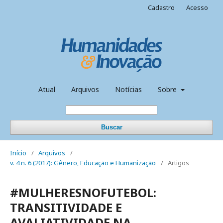
Cadastro
Acesso
Atual
Arquivos
Notícias
Sobre
Buscar
Início
/
Arquivos
/
v. 4 n. 6 (2017): Gênero, Educação e Humanização
/
Artigos
#MULHERESNOFUTEBOL:
TRANSITIVIDADE E
AVALIATIVIDADE NA