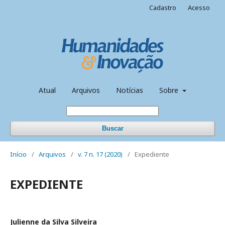
Cadastro
Acesso
Atual
Arquivos
Notícias
Sobre
Buscar
Início
/
Arquivos
/
v. 7 n. 17 (2020)
/
Expediente
EXPEDIENTE
Julienne da Silva Silveira