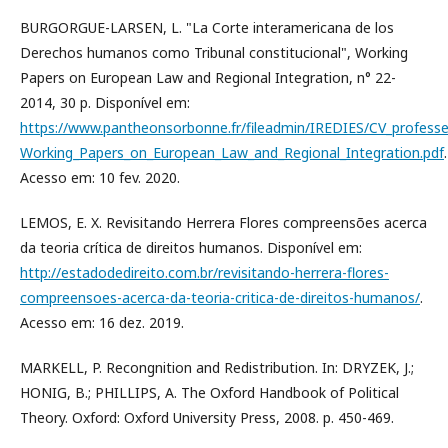
BURGORGUE-LARSEN, L. "La Corte interamericana de los
Derechos humanos como Tribunal constitucional", Working
Papers on European Law and Regional Integration, n° 22-
2014, 30 p. Disponível em:
https://www.pantheonsorbonne.fr/fileadmin/IREDIES/CV_profe
Working_Papers_on_European_Law_and_Regional_Integration.pdf
.
Acesso em: 10 fev. 2020.
LEMOS, E. X. Revisitando Herrera Flores compreensões acerca
da teoria crítica de direitos humanos. Disponível em:
http://estadodedireito.com.br/revisitando-herrera-flores-
compreensoes-acerca-da-teoria-critica-de-direitos-humanos/
.
Acesso em: 16 dez. 2019.
MARKELL, P. Recongnition and Redistribution. In: DRYZEK, J.;
HONIG, B.; PHILLIPS, A. The Oxford Handbook of Political
Theory. Oxford: Oxford University Press, 2008. p. 450-469.