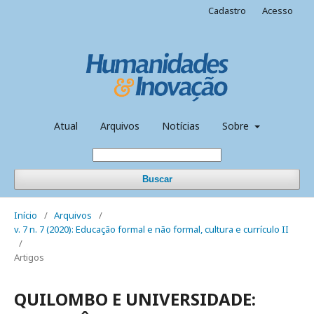
Cadastro
Acesso
Atual
Arquivos
Notícias
Sobre
Buscar
Início
/
Arquivos
/
v. 7 n. 7 (2020): Educação formal e não formal, cultura e currículo II
/
Artigos
QUILOMBO E UNIVERSIDADE: