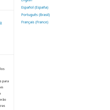
Español (España)
Português (Brasil)
Français (France)
io
elos
is para
com
a
erão
tras