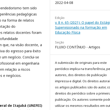
2022-04-08
reendedorismo tem sido
xperiências pedagógicas
Edição
o na forma de relatos
v. 8 n. 65 (2021): O papel do Estág
ntação do
Supervisionado na formação em
Educação Física
s relatos docentes foram
rofundidade
Seção
m que, na visão docente, a
FLUXO CONTÍNUO - Artigos
va do egresso para êxito
 um negócio. Conclui-se
A submissão de originais para este
fissional em engenharia
periódico implica na transferência, p
em relação a riscos
autores, dos direitos de publicação
s e negócios.
impressa e digital. Os direitos autora
os artigos publicados são do autor, 
direitos do periódico sobre a primeir
publicação. Os autores somente pod
eral de Itajubá (UNIFEI)
utilizar os mesmos resultados em ou