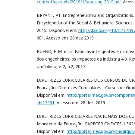
content/uploads/2019/10/ranking-2019.pdf
. Aces
BRYANT, P.T. Entrepreneurship and Organizations. 
Encyclopedia of the Social & Behavioral Sciences, 
2015. Disponível em:
http://dx.doi.org/10.1016/B
681. Acesso em: 28 dez 2019.
BUENO, F. M. et al. Fábricas inteligentes e os no
dos engenheiros: os impactos da indústria 4.0. R
UniToledo, v. 2, n.2, 2017.
DIRETRIZES CURRICULARES DOS CURSOS DE GRA
Educação, Diretrizes Curriculares - Cursos de Grad
Disponível em:
http://portal.mec.gov.br/componen
id=12991
. Acesso em: 28 dez. 2019.
DIRETRIZES CURRICULARES NACIONAIS DOS CU
Ministério da Educação, PARECER CNE/CES 1.362/20
Disponível em:
http://portal.mec.gov.br/cne/arqui