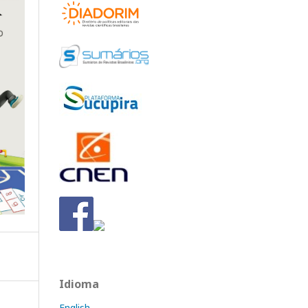
Idioma
English