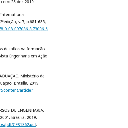
so em: 28 dez 2019.
International
2ªedição, v. 7, p.681-685,
978-0-08-097086-8.73006-6
vos desafios na formação
evista Engenharia em Ação
DUAÇÃO. Ministério da
uação. Brasília, 2019.
t/content/article?
RSOS DE ENGENHARIA.
01. Brasília, 2019.
vos/pdf/CES1362.pdf
.