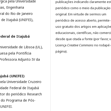
gica pela Universidade
publicações indicando claramente es
ias, Engenharia
periódico como o meio da publicação
ral do Rio de Janeiro
original. Em virtude de sermos um
 de Itajubá (UNIFEI),
periódico de acesso aberto, permite
uso gratuito dos artigos em aplicaçõ
educacionais, científicas, não comerci
ederal de Itajubá
desde que citada a fonte (por favor, v
Licença
Creative Commons
no rodapé 
versidade de Libsoa (UL),
página).
esa pela Pontifícia
Professora Adjunto IV da
ajubá (UNIFEI)
ela Universidade Cruzeiro
idade Federal de Itajubá
tor do periódico Research
 do Programa de Pós-
 UNIFEI.