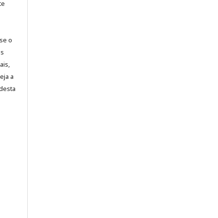
te
-se o
es
ais,
eja a
desta