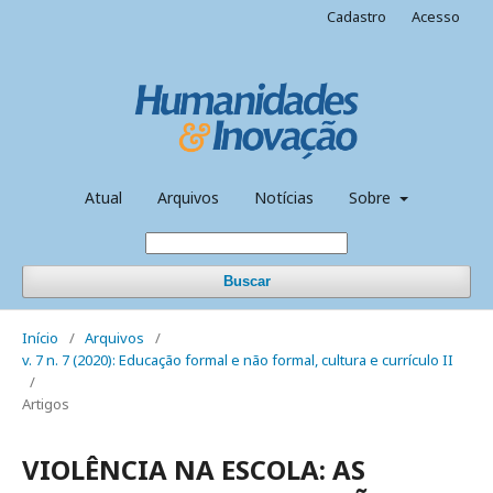
Cadastro
Acesso
Atual
Arquivos
Notícias
Sobre
Buscar
Início
/
Arquivos
/
v. 7 n. 7 (2020): Educação formal e não formal, cultura e currículo II
/
Artigos
VIOLÊNCIA NA ESCOLA: AS