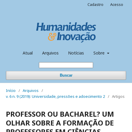
Cadastro
Acesso
Atual
Arquivos
Notícias
Sobre
Buscar
Início
/
Arquivos
/
v. 6 n. 9 (2019): Universidade, pressões e adoecimento 2
/
Artigos
PROFESSOR OU BACHAREL? UM
OLHAR SOBRE A FORMAÇÃO DE
PROFESSORES EM CIÊNCIAS