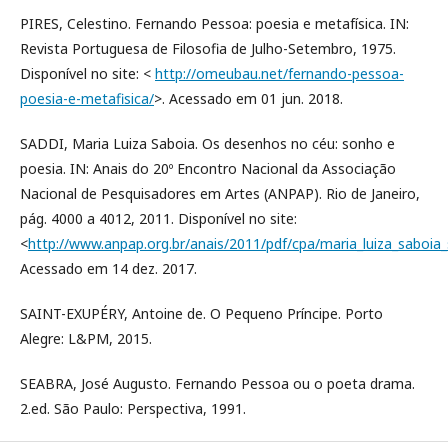
PIRES, Celestino. Fernando Pessoa: poesia e metafísica. IN:
Revista Portuguesa de Filosofia de Julho-Setembro, 1975.
Disponível no site: <
http://omeubau.net/fernando-pessoa-
poesia-e-metafisica/
>. Acessado em 01 jun. 2018.
SADDI, Maria Luiza Saboia. Os desenhos no céu: sonho e
poesia. IN: Anais do 20º Encontro Nacional da Associação
Nacional de Pesquisadores em Artes (ANPAP). Rio de Janeiro,
pág. 4000 a 4012, 2011. Disponível no site:
<
http://www.anpap.org.br/anais/2011/pdf/cpa/maria_luiza_saboia_
Acessado em 14 dez. 2017.
SAINT-EXUPÉRY, Antoine de. O Pequeno Príncipe. Porto
Alegre: L&PM, 2015.
SEABRA, José Augusto. Fernando Pessoa ou o poeta drama.
2.ed. São Paulo: Perspectiva, 1991.