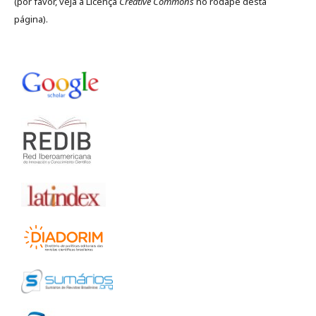
(por favor, veja a Licença
Creative Commons
no rodapé desta
página).