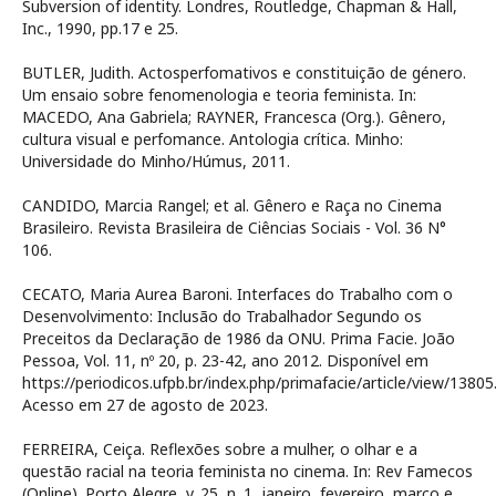
Subversion of identity. Londres, Routledge, Chapman & Hall,
Inc., 1990, pp.17 e 25.
BUTLER, Judith. Actosperfomativos e constituição de género.
Um ensaio sobre fenomenologia e teoria feminista. In:
MACEDO, Ana Gabriela; RAYNER, Francesca (Org.). Gênero,
cultura visual e perfomance. Antologia crítica. Minho:
Universidade do Minho/Húmus, 2011.
CANDIDO, Marcia Rangel; et al. Gênero e Raça no Cinema
Brasileiro. Revista Brasileira de Ciências Sociais - Vol. 36 N°
106.
CECATO, Maria Aurea Baroni. Interfaces do Trabalho com o
Desenvolvimento: Inclusão do Trabalhador Segundo os
Preceitos da Declaração de 1986 da ONU. Prima Facie. João
Pessoa, Vol. 11, nº 20, p. 23-42, ano 2012. Disponível em
https://periodicos.ufpb.br/index.php/primafacie/article/view/13805
Acesso em 27 de agosto de 2023.
FERREIRA, Ceiça. Reflexões sobre a mulher, o olhar e a
questão racial na teoria feminista no cinema. In: Rev Famecos
(Online). Porto Alegre, v. 25, n. 1, janeiro, fevereiro, março e