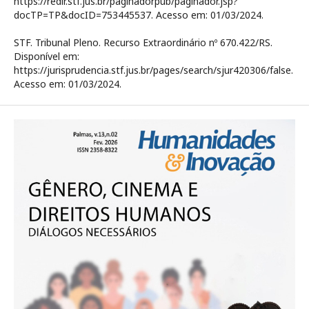
https://redir.stf.jus.br/paginadorpub/paginador.jsp?
docTP=TP&docID=753445537. Acesso em: 01/03/2024.
STF. Tribunal Pleno. Recurso Extraordinário nº 670.422/RS.
Disponível em:
https://jurisprudencia.stf.jus.br/pages/search/sjur420306/false.
Acesso em: 01/03/2024.