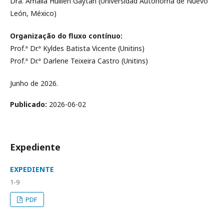
Dra. Amalia Huillén Gaytán (Universidad Autónoma de Nuevo
León, México)
Organização do fluxo contínuo:
Prof.ª Dr.ª Kyldes Batista Vicente (Unitins)
Prof.ª Dr.ª Darlene Teixeira Castro (Unitins)
Junho de 2026.
Publicado:
2026-06-02
Expediente
EXPEDIENTE
1-9
PDF