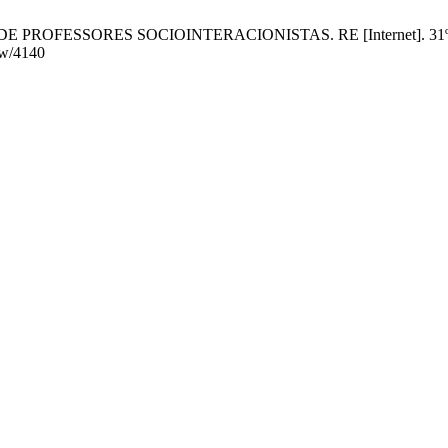
 PROFESSORES SOCIOINTERACIONISTAS. RE [Internet]. 31º de mar
iew/4140