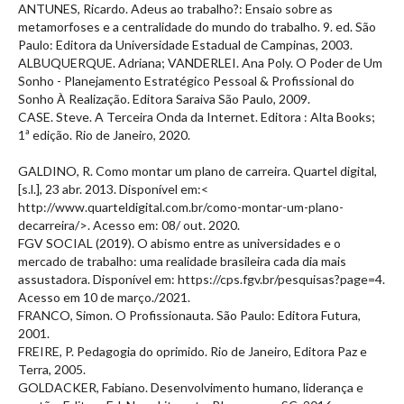
ANTUNES, Ricardo. Adeus ao trabalho?: Ensaio sobre as
metamorfoses e a centralidade do mundo do trabalho. 9. ed. São
Paulo: Editora da Universidade Estadual de Campinas, 2003.
ALBUQUERQUE. Adriana; VANDERLEI. Ana Poly. O Poder de Um
Sonho - Planejamento Estratégico Pessoal & Profissional do
Sonho À Realização. Editora Saraiva São Paulo, 2009.
CASE. Steve. A Terceira Onda da Internet. Editora : Alta Books;
1ª edição. Rio de Janeiro, 2020.
GALDINO, R. Como montar um plano de carreira. Quartel digital,
[s.l.], 23 abr. 2013. Disponível em:<
http://www.quarteldigital.com.br/como-montar-um-plano-
decarreira/>. Acesso em: 08/ out. 2020.
FGV SOCIAL (2019). O abismo entre as universidades e o
mercado de trabalho: uma realidade brasileira cada dia mais
assustadora. Disponível em: https://cps.fgv.br/pesquisas?page=4.
Acesso em 10 de março./2021.
FRANCO, Simon. O Profissionauta. São Paulo: Editora Futura,
2001.
FREIRE, P. Pedagogia do oprimido. Rio de Janeiro, Editora Paz e
Terra, 2005.
GOLDACKER, Fabiano. Desenvolvimento humano, liderança e