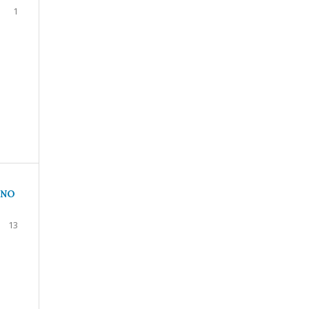
1
 NO
13