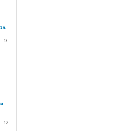
CIA
13
ca
10