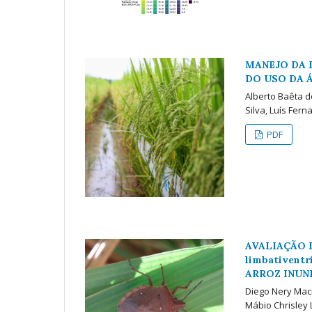
MANEJO DA 
DO USO DA 
Alberto Baêta 
Silva, Luís Fer
PDF
AVALIAÇÃO D
limbativent
ARROZ INUN
Diego Nery Macie
Mábio Chrisley