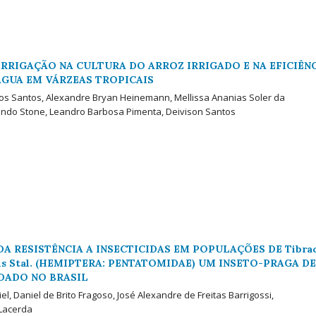
IRRIGAÇÃO NA CULTURA DO ARROZ IRRIGADO E NA EFICIÊN
ÁGUA EM VÁRZEAS TROPICAIS
dos Santos, Alexandre Bryan Heinemann, Mellissa Ananias Soler da
nando Stone, Leandro Barbosa Pimenta, Deivison Santos
A RESISTÊNCIA A INSECTICIDAS EM POPULAÇÕES DE Tibra
ris Stal. (HEMIPTERA: PENTATOMIDAE) UM INSETO-PRAGA DE
DADO NO BRASIL
l, Daniel de Brito Fragoso, José Alexandre de Freitas Barrigossi,
 Lacerda