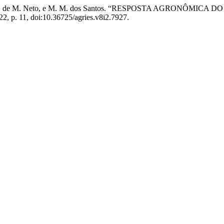
. Aguiar, J. F. de M. Neto, e M. M. dos Santos. “RESPOSTA AG
22, p. 11, doi:10.36725/agries.v8i2.7927.