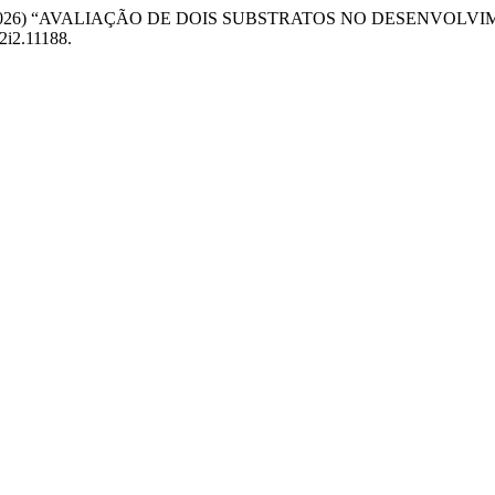
veira, G. (2026) “AVALIAÇÃO DE DOIS SUBSTRATOS NO DESENVOLVI
12i2.11188.