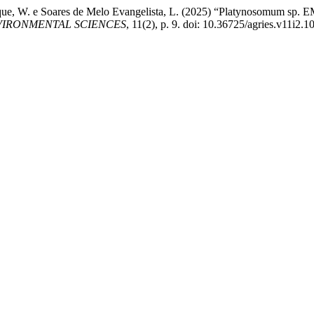
buquerque, W. e Soares de Melo Evangelista, L. (2025) “Platyno
VIRONMENTAL SCIENCES
, 11(2), p. 9. doi: 10.36725/agries.v11i2.1