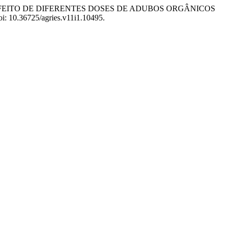
a, R. (2025) “EFEITO DE DIFERENTES DOSES DE ADUBOS ORGÂNICOS
doi: 10.36725/agries.v11i1.10495.