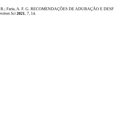
. P.; Mezzomo, R.; Faria, A. F. G. RECOMENDAÇÕES DE ADUBA
nviron Sci
2021
,
7
, 14.