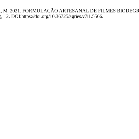
M.S.S. e Caliari, M. 2021. FORMULAÇÃO ARTESANAL DE FILME
1), 12. DOI:https://doi.org/10.36725/agries.v7i1.5566.