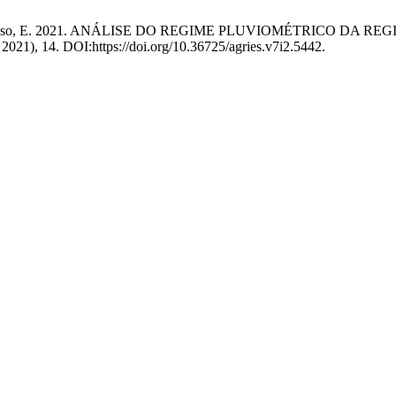
e Alves Cardoso, E. 2021. ANÁLISE DO REGIME PLUVIOMÉTRIC
n. 2021), 14. DOI:https://doi.org/10.36725/agries.v7i2.5442.