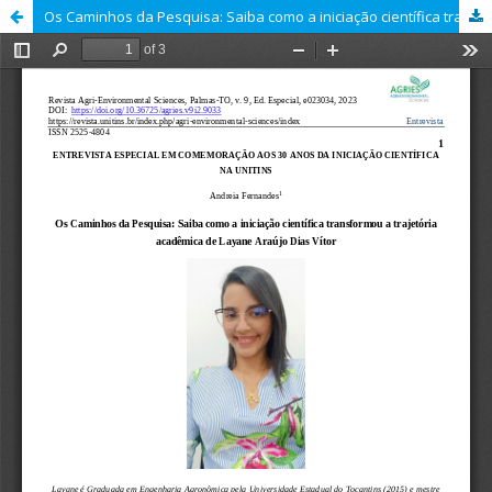
Os Caminhos da Pesquisa: Saiba como a iniciação científica transformou a trajetória acadêmica de Layane Araújo Dias Vítor