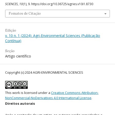
SCIENCES
,
10
(1), 9. https://doi.org/10.36725/agries.v10i1.8730
Fomatos de Citação
Edição
v. 10 n. 1 (2024): Agri-Environmental Sciences (Publicação
Contínua)
Seção
Artigo científico
Copyright (c) 2024 AGRI-ENVIRONMENTAL SCIENCES
This work is licensed under a
Creative Commons Attribution-
NonCommercial-NoDerivatives 4.0 International License
.
Direitos autorais
Após a aceitação de um artigo, os autores serão convidados a