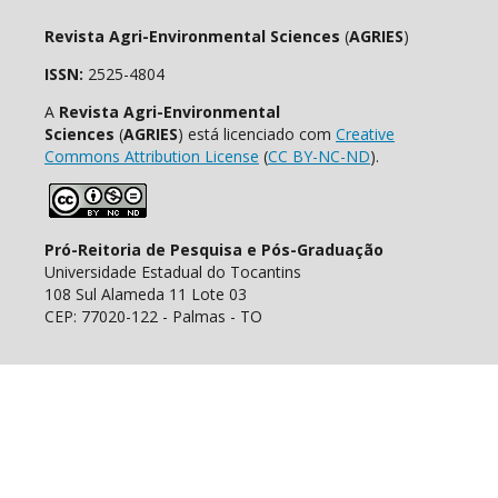
Revista Agri-Environmental Sciences
(
AGRIES
)
ISSN:
2525-4804
A
Revista Agri-Environmental
Sciences
(
AGRIES
) está licenciado com
Creative
Commons Attribution License
(
CC BY-NC-ND
).
Pró-Reitoria de Pesquisa e Pós-Graduação
Universidade Estadual do Tocantins
108 Sul Alameda 11 Lote 03
CEP: 77020-122 - Palmas - TO
E-mail: agries@unitins.br
Associado à